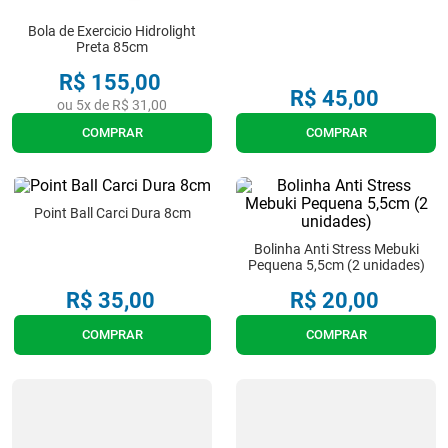
8
º
imobilizador joelho
Bola de Exercicio Hidrolight
Preta 85cm
9
º
almofadas
R$
155
,
00
R$
45
,
00
10
º
ortese polegar punho
ou
5
x de
R$
31
,
00
COMPRAR
COMPRAR
Point Ball Carci Dura 8cm
Bolinha Anti Stress Mebuki
Pequena 5,5cm (2 unidades)
R$
35
,
00
R$
20
,
00
COMPRAR
COMPRAR