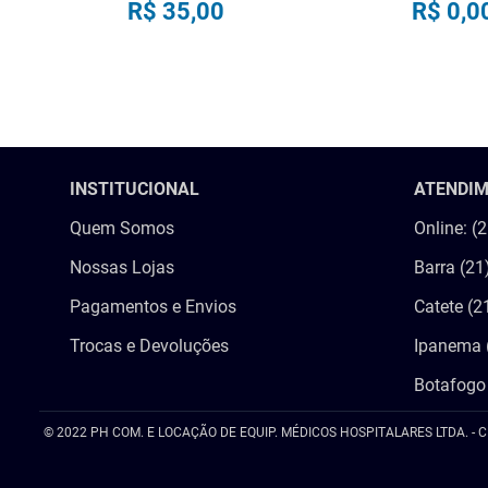
R$
35
,
00
R$
0
,
0
COMPRAR
COMPRA
INSTITUCIONAL
ATENDI
Quem Somos
Online: (
Nossas Lojas
Barra (21
Pagamentos e Envios
Catete (2
Trocas e Devoluções
Ipanema 
Botafogo
© 2022 PH COM. E LOCAÇÃO DE EQUIP. MÉDICOS HOSPITALARES LTDA. - C