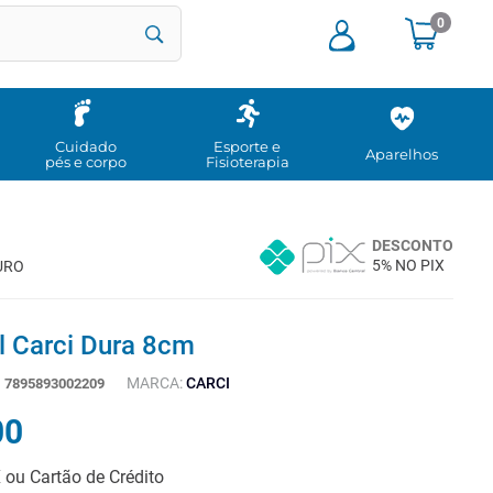
0
Cuidado
Esporte e
Aparelhos
pés e corpo
Fisioterapia
DESCONTO
5% NO PIX
URO
ll Carci Dura 8cm
MARCA:
CARCI
:
7895893002209
00
X ou Cartão de Crédito