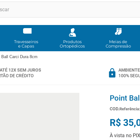
RMOS MAIS BUSCADOS
andadores
meia compressao
Travesseiros
Produtos
Meias de
e Capas
Ortopédicos
Compressão
cadeira rodas
 Ball Carci Dura 8cm
bota imobilizadora
ATÉ 12X SEM JUROS
AMBIENTE
andador
TÃO DE CRÉDITO
100% SEG
imobilizador joelho
cadeira rodas agile
Point Ba
tipoia
Referência
cadeira higienica
R$
35
,
º
munique
À vista no PI