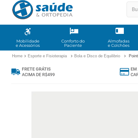
Buscar
TE
1
º
2
º
Mobilidade
Conforto do
Almofadas
e Acessórios
Paciente
e Colchões
3
º
Esporte e Fisioterapia
Bola e Disco de Equilibrio
Point
4
º
FRETE GRÁTIS
EM 
5
º
ACIMA DE R$499
CAR
6
º
7
º
8
º
9
º
10