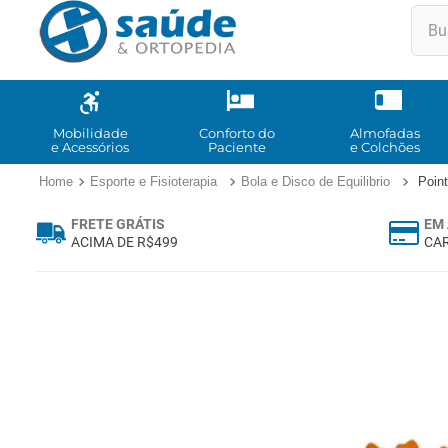
Buscar
TE
1
º
2
º
Mobilidade
Conforto do
Almofadas
e Acessórios
Paciente
e Colchões
3
º
Esporte e Fisioterapia
Bola e Disco de Equilibrio
Poin
4
º
FRETE GRÁTIS
EM 
5
º
ACIMA DE R$499
CAR
6
º
7
º
8
º
9
º
10