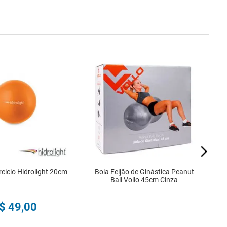
rcicio Hidrolight 20cm
Bola Feijão de Ginástica Peanut
Ball Vollo 45cm Cinza
$
49
,
00