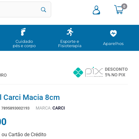
0
Cuidado
Esporte e
Aparelhos
pés e corpo
Fisioterapia
DESCONTO
5% NO PIX
URO
ll Carci Macia 8cm
MARCA:
CARCI
:
7895893002193
00
X ou Cartão de Crédito