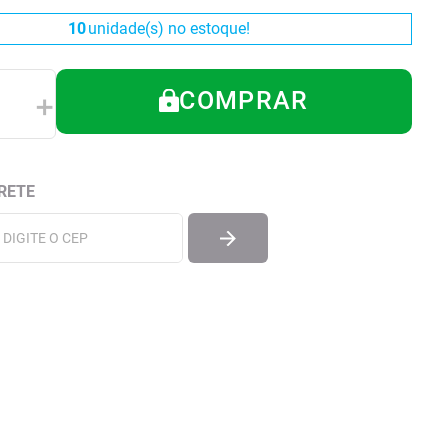
10
unidade(s) no estoque!
COMPRAR
＋