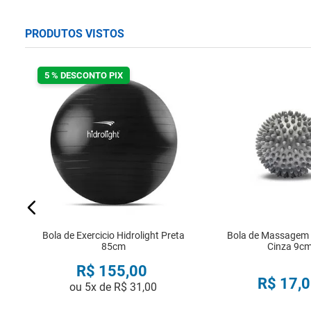
PRODUTOS VISTOS
5 % DESCONTO PIX
em
Bola de Exercicio Hidrolight Preta
Bola de Massagem H
85cm
Cinza 9c
R$
155
,
00
R$
17
,
0
ou
5
x de
R$
31
,
00