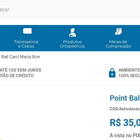
RMOS MAIS BUSCADOS
cadeira rodas
meia compressao
Travesseiros
Produtos
Meias de
e Capas
Ortopédicos
Compressão
andadores
t Ball Carci Macia 8cm
imobilizador joelho
ATÉ 12X SEM JUROS
AMBIENTE
bota imobilizadora
TÃO DE CRÉDITO
100% SEG
cadeira rodas agile
meia antitrombo
Point Ba
andador
Referência
tipoia
R$
35
,
º
cadeira higienica
À vista no PI