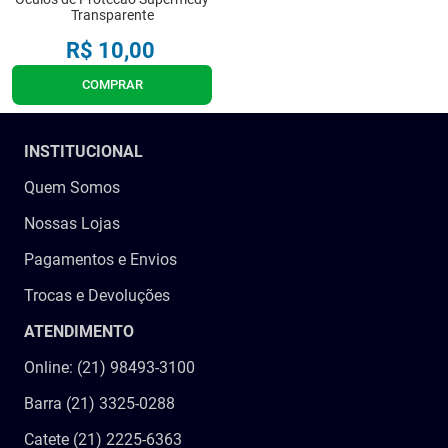
Transparente
9
º
cadeira higienica
R$
10
,
00
10
º
munique
COMPRAR
INSTITUCIONAL
Quem Somos
Nossas Lojas
Pagamentos e Envios
Trocas e Devoluções
ATENDIMENTO
Online: (21) 98493-3100
Barra (21) 3325-0288
Catete (21) 2225-6363