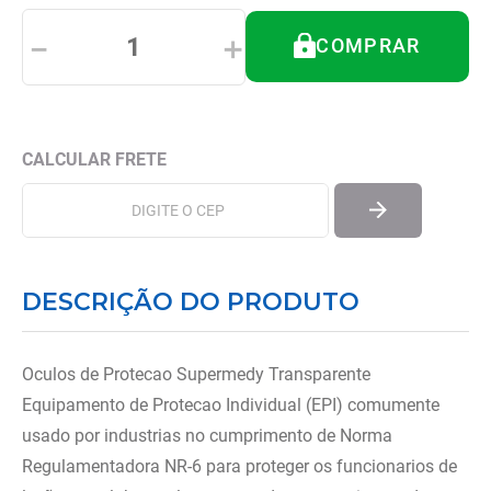
8
º
tipoia
－
＋
COMPRAR
9
º
cadeira higienica
10
º
munique
DESCRIÇÃO DO PRODUTO
Oculos de Protecao Supermedy Transparente
Equipamento de Protecao Individual (EPI) comumente
usado por industrias no cumprimento de Norma
Regulamentadora NR-6 para proteger os funcionarios de