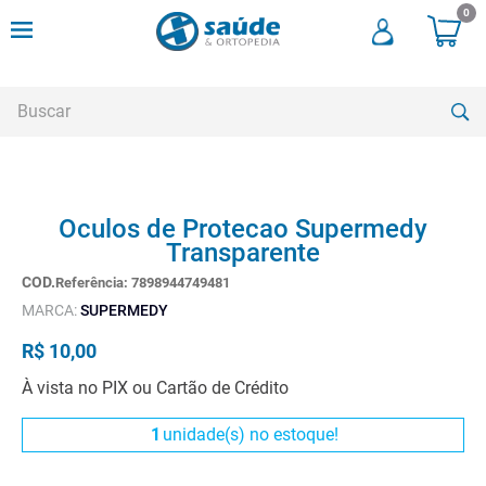
0
Buscar
TERMOS MAIS BUSCADOS
Oculos de Protecao Supermedy
1
º
andadores
Transparente
2
º
meia compressao
Referência
:
7898944749481
3
º
cadeira rodas
MARCA:
SUPERMEDY
4
º
bota imobilizadora
R$
10
,
00
5
º
andador
À vista no PIX ou Cartão de Crédito
6
º
imobilizador joelho
1
unidade(s) no estoque!
7
º
cadeira rodas agile