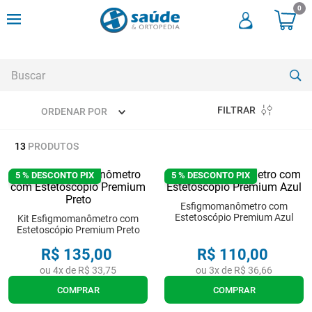
0
Buscar
FILTRAR
ORDENAR POR
TERMOS MAIS BUSCADOS
13
PRODUTOS
1
º
andadores
2
º
meia compressao
5 % DESCONTO PIX
5 % DESCONTO PIX
3
º
cadeira rodas
Esfigmomanômetro com
Estetoscópio Premium Azul
Kit Esfigmomanômetro com
4
º
cadeira higienica
Estetoscópio Premium Preto
5
º
tipoia
R$
135
,
00
R$
110
,
00
ou
4
x de
R$
33
,
75
ou
3
x de
R$
36
,
66
6
º
muleta
COMPRAR
COMPRAR
7
º
munique