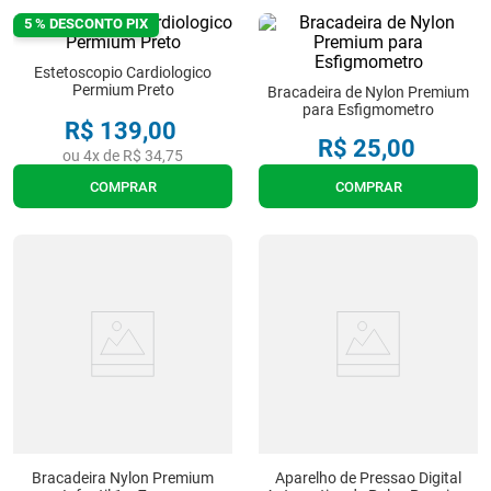
8
º
almofadas
5 % DESCONTO PIX
9
º
imobilizador joelho
Estetoscopio Cardiologico
Permium Preto
10
º
ortese polegar punho
Bracadeira de Nylon Premium
para Esfigmometro
R$
139
,
00
R$
25
,
00
ou
4
x de
R$
34
,
75
COMPRAR
COMPRAR
Bracadeira Nylon Premium
Aparelho de Pressao Digital