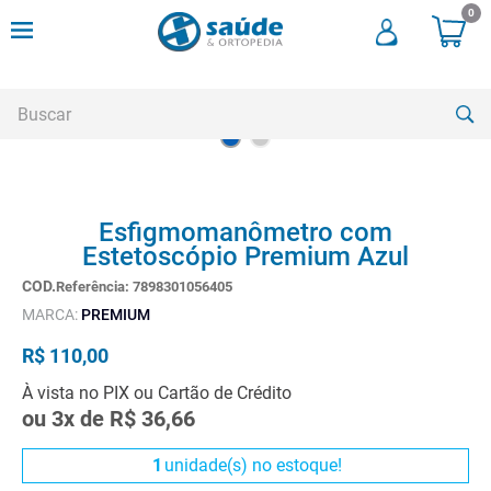
0
Buscar
TERMOS MAIS BUSCADOS
Esfigmomanômetro com
1
º
andadores
Estetoscópio Premium Azul
2
º
meia compressao
Referência
:
7898301056405
3
º
cadeira higienica
MARCA:
PREMIUM
4
º
cadeira rodas
R$
110
,
00
5
º
munique
À vista no PIX ou Cartão de Crédito
ou
3
x de
R$
36
,
66
6
º
muleta
7
º
almofadas
1
unidade(s) no estoque!