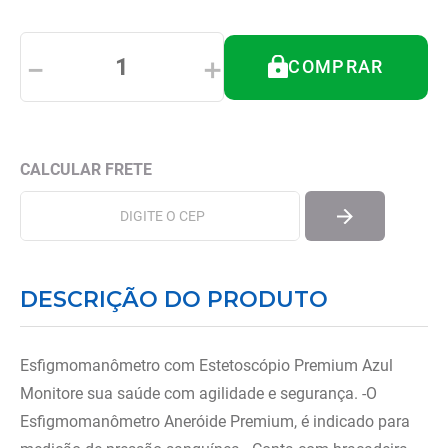
8
º
tipoia
9
º
ortese polegar punho
－
＋
COMPRAR
10
º
imobilizador joelho
DESCRIÇÃO DO PRODUTO
Esfigmomanômetro com Estetoscópio Premium Azul
Monitore sua saúde com agilidade e segurança. -O
Esfigmomanômetro Aneróide Premium, é indicado para