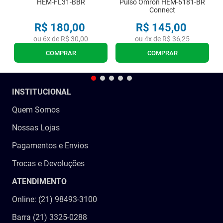
HEM-FL31-BBR
Pulso Omron HEM-6181-BR
Connect
R$
180
,
00
R$
145
,
00
ou
6
x de
R$
30
,
00
ou
4
x de
R$
36
,
25
COMPRAR
COMPRAR
INSTITUCIONAL
Quem Somos
Nossas Lojas
Pagamentos e Envios
Trocas e Devoluções
ATENDIMENTO
Online: (21) 98493-3100
Barra (21) 3325-0288