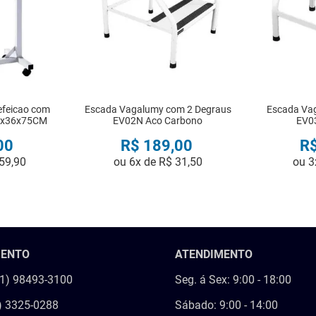
efeicao com
Escada Vagalumy com 2 Degraus
Escada Va
8x36x75CM
EV02N Aco Carbono
EV0
00
R$
189
,
00
R
59
,
90
ou
6
x de
R$
31
,
50
ou
3
R
COMPRAR
MENTO
ATENDIMENTO
21) 98493-3100
Seg. á Sex: 9:00 - 18:00
) 3325-0288
Sábado: 9:00 - 14:00