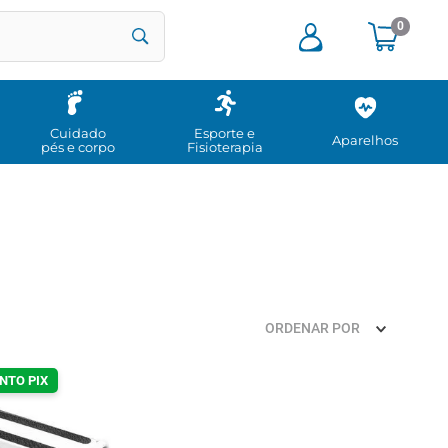
0
Cuidado
Esporte e
Aparelhos
pés e corpo
Fisioterapia
ORDENAR POR
NTO PIX