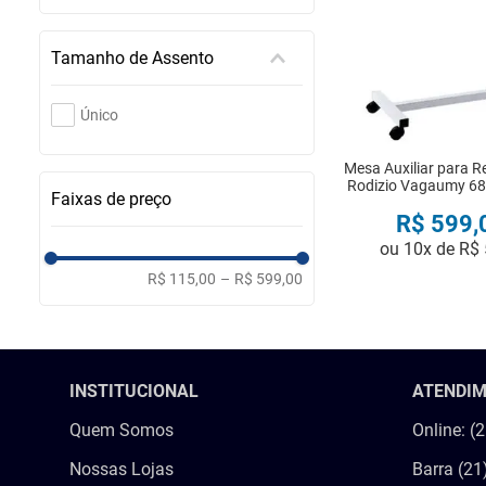
Tamanho de Assento
Único
Mesa Auxiliar para R
Rodizio Vagaumy 6
Faixas de preço
R$
599
,
ou
10
x de
R$
R$ 115,00
–
R$ 599,00
COMPRA
INSTITUCIONAL
ATENDI
Quem Somos
Online: (
Nossas Lojas
Barra (21