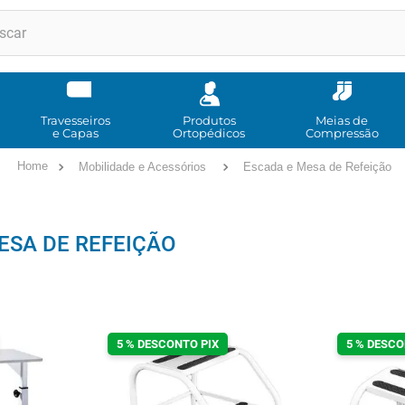
RMOS MAIS BUSCADOS
andadores
meia compressao
Travesseiros
Produtos
Meias de
e Capas
Ortopédicos
Compressão
cadeira rodas
Mobilidade e Acessórios
Escada e Mesa de Refeição
andador
cadeira rodas agile
ESA DE REFEIÇÃO
cadeira higienica
munique
tipoia
imobilizador joelho
5 % DESCONTO PIX
5 % DESCO
º
bota imobilizadora