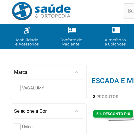
Buscar
TE
1
º
2
º
Mobilidade
Conforto do
Almofadas
e Acessórios
Paciente
e Colchões
3
º
4
º
5
º
Marca
ESCADA E M
6
º
VAGALUMY
7
º
3
PRODUTOS
8
º
Selecione a Cor
9
º
5 % DESCONTO PIX
10
Único