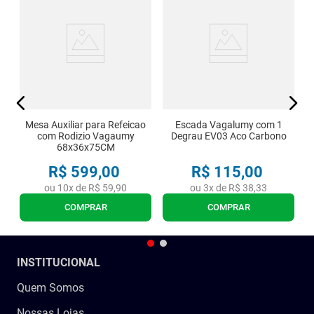
no
D
Mesa Auxiliar para Refeicao
Escada Vagalumy com 1
com Rodizio Vagaumy
Degrau EV03 Aco Carbono
68x36x75CM
R$
599
,
00
R$
115
,
00
ou
10
x de
R$
59
,
90
ou
3
x de
R$
38
,
33
COMPRAR
COMPRAR
INSTITUCIONAL
Quem Somos
Nossas Lojas