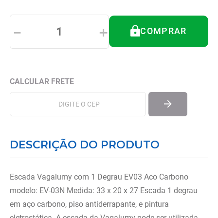
8
º
tipoia
9
º
cadeira higienica
－
＋
COMPRAR
10
º
munique
DESCRIÇÃO DO PRODUTO
Escada Vagalumy com 1 Degrau EV03 Aco Carbono
modelo: EV-03N Medida: 33 x 20 x 27 Escada 1 degrau
em aço carbono, piso antiderrapante, e pintura
eletrostática. A escada da Vagalumy pode ser utilizada