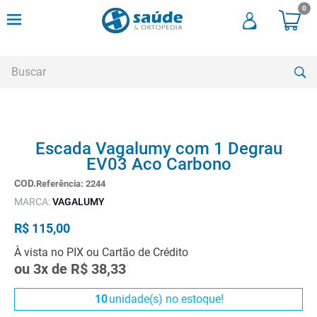
0
Buscar
TERMOS MAIS BUSCADOS
Escada Vagalumy com 1 Degrau
1
º
andadores
EV03 Aco Carbono
2
º
meia compressao
Referência
:
2244
3
º
cadeira rodas
MARCA:
VAGALUMY
4
º
bota imobilizadora
R$
115
,
00
5
º
andador
À vista no PIX ou Cartão de Crédito
ou
3
x de
R$
38
,
33
6
º
imobilizador joelho
7
º
cadeira rodas agile
10
unidade(s) no estoque!