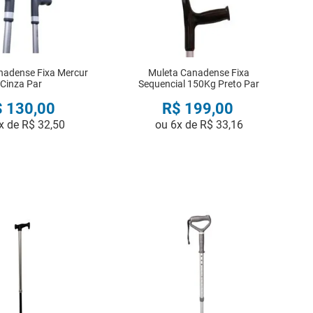
nadense Fixa Mercur
Muleta Canadense Fixa
Cinza Par
Sequencial 150Kg Preto Par
$
130
,
00
R$
199
,
00
x de
R$
32
,
50
ou
6
x de
R$
33
,
16
COMPRAR
COMPRAR