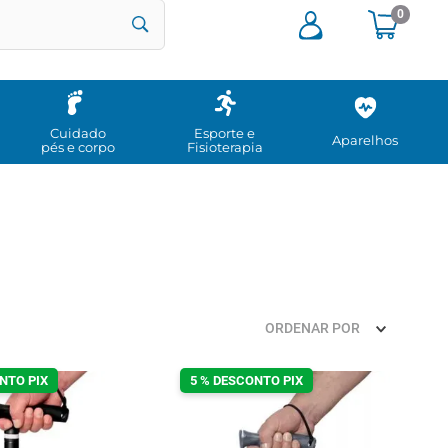
0
Cuidado
Esporte e
Aparelhos
pés e corpo
Fisioterapia
ORDENAR POR
NTO PIX
5 % DESCONTO PIX