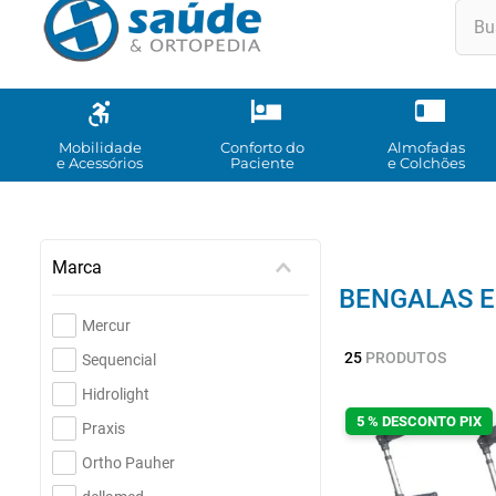
Buscar
TE
1
º
2
º
Mobilidade
Conforto do
Almofadas
e Acessórios
Paciente
e Colchões
3
º
4
º
5
º
Marca
6
º
BENGALAS 
Mercur
7
º
25
PRODUTOS
Sequencial
8
º
Hidrolight
9
º
5 % DESCONTO PIX
Praxis
10
Ortho Pauher