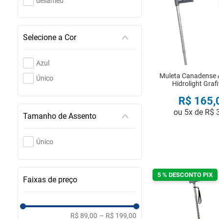
dellamed
Selecione a Cor
Azul
Muleta Canadense 
Único
Hidrolight Grafi
R$
165
,
ou
5
x de
R$
Tamanho de Assento
COMPRA
Único
5 % DESCONTO PIX
Faixas de preço
R$ 89,00
–
R$ 199,00