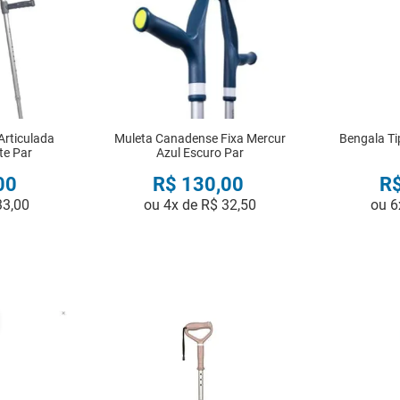
Articulada
Muleta Canadense Fixa Mercur
Bengala Ti
te Par
Azul Escuro Par
00
R$
130
,
00
R
33
,
00
ou
4
x de
R$
32
,
50
ou
6
R
COMPRAR