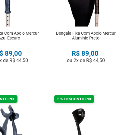
xa Com Apoio Mercur
Bengala Fixa Com Apoio Mercur
Azul Escuro
Aluminio Preto
$
89
,
00
R$
89
,
00
x de
R$
44
,
50
ou
2
x de
R$
44
,
50
COMPRAR
COMPRAR
NTO PIX
5 % DESCONTO PIX