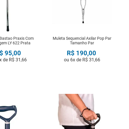
Bastao Praxis Com
Muleta Sequencial Axilar Pop Par
gem LY 622 Prata
Tamanho Par
$
95
,
00
R$
190
,
00
x de
R$
31
,
66
ou
6
x de
R$
31
,
66
COMPRAR
COMPRAR