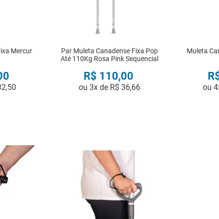
ixa Mercur
Par Muleta Canadense Fixa Pop
Muleta Ca
Até 110Kg Rosa Pink Sequencial
00
R$
110
,
00
R
32
,
50
ou
3
x de
R$
36
,
66
ou
4
R
COMPRAR