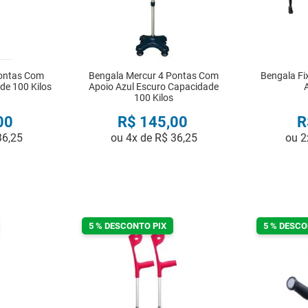
Pontas Com
Bengala Mercur 4 Pontas Com
Bengala Fi
de 100 Kilos
Apoio Azul Escuro Capacidade
100 Kilos
00
R$
145
,
00
R
36
,
25
ou
4
x de
R$
36
,
25
ou
2
R
COMPRAR
5 % DESCONTO PIX
5 % DESCO