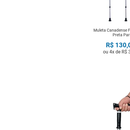
Muleta Canadense F
Preta Par
R$
130
,
ou
4
x de
R$
COMPRA