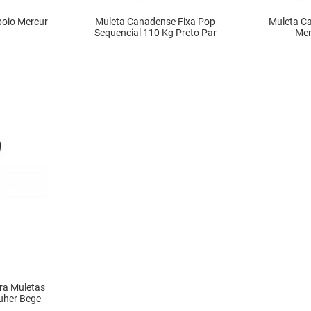
poio Mercur
Muleta Canadense Fixa Pop
Muleta Ca
Sequencial 110 Kg Preto Par
Mer
VEL
INDISPONÍVEL
IN
ra Muletas
uher Bege