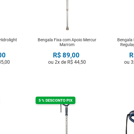
idrolight
Bengala Fixa com Apoio Mercur
Bengala 
Marrom
Regula
00
R$
89
,
00
R
35
,
00
ou
2
x de
R$
44
,
50
ou
3
R
COMPRAR
5 % DESCONTO PIX