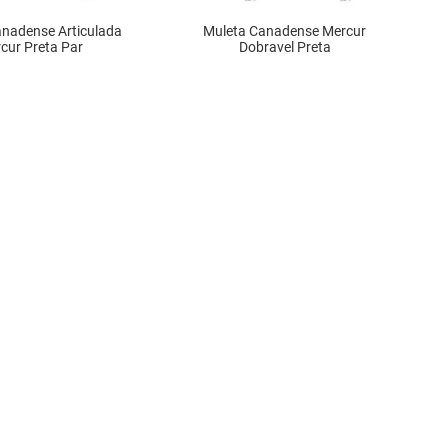
nadense Articulada
Muleta Canadense Mercur
cur Preta Par
Dobravel Preta
DISPONÍVEL
INDISPONÍVEL