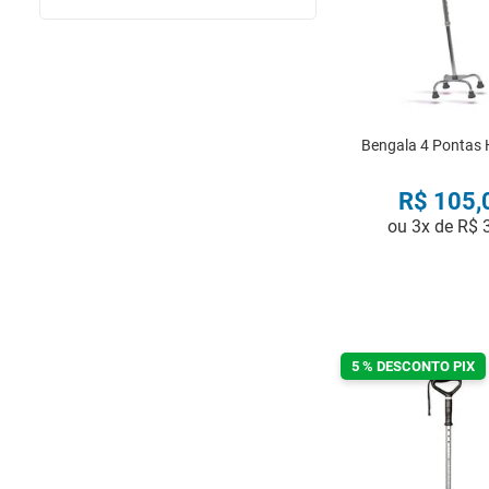
Bengala 4 Pontas H
R$
105
,
ou
3
x de
R$
COMPRA
5 % DESCONTO PIX