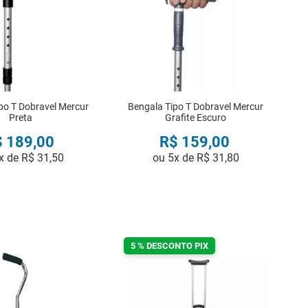
po T Dobravel Mercur
Bengala Tipo T Dobravel Mercur
Preta
Grafite Escuro
$
189
,
00
R$
159
,
00
x de
R$
31
,
50
ou
5
x de
R$
31
,
80
COMPRAR
COMPRAR
5 % DESCONTO PIX