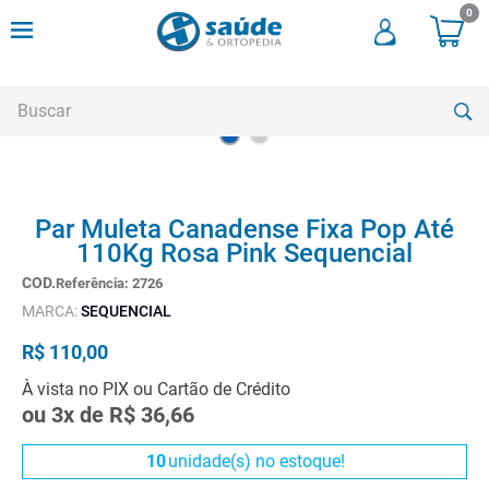
0
Buscar
TERMOS MAIS BUSCADOS
Par Muleta Canadense Fixa Pop Até
1
º
cadeira rodas
110Kg Rosa Pink Sequencial
2
º
meia compressao
Referência
:
2726
3
º
andadores
MARCA:
SEQUENCIAL
4
º
imobilizador joelho
R$
110
,
00
5
º
bota imobilizadora
À vista no PIX ou Cartão de Crédito
ou
3
x de
R$
36
,
66
6
º
cadeira rodas agile
7
º
meia antitrombo
10
unidade(s) no estoque!