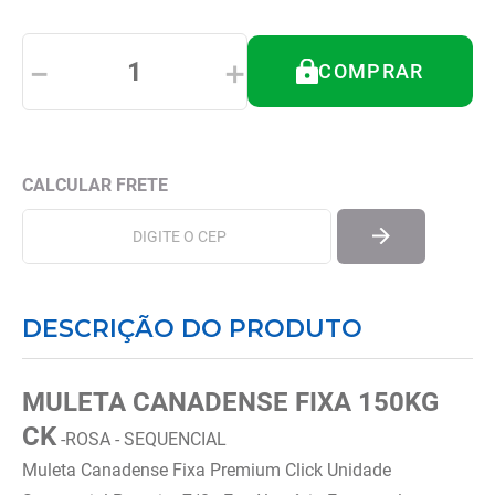
8
º
andador
9
º
tipoia
－
＋
COMPRAR
10
º
cadeira higienica
DESCRIÇÃO DO PRODUTO
MULETA CANADENSE FIXA 150KG
CK
-ROSA - SEQUENCIAL
Muleta Canadense Fixa Premium Click Unidade