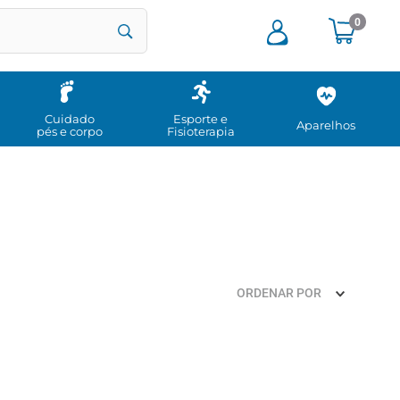
0
Cuidado
Esporte e
Aparelhos
pés e corpo
Fisioterapia
ORDENAR POR