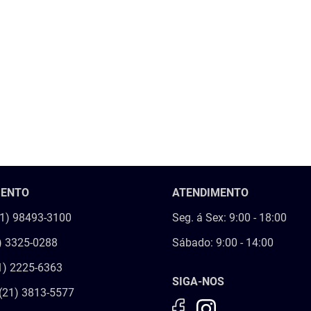
MENTO
ATENDIMENTO
21) 98493-3100
Seg. á Sex: 9:00 - 18:00
) 3325-0288
Sábado: 9:00 - 14:00
1) 2225-6363
SIGA-NOS
(21) 3813-5577