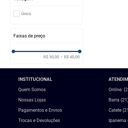
Único
Faixas de preço
R$ 30,00
–
R$ 40,00
INSTITUCIONAL
ATENDI
Quem Somos
Online: (
Nossas Lojas
Barra (21
Pagamentos e Envios
Catete (2
Trocas e Devoluções
Ipanema 