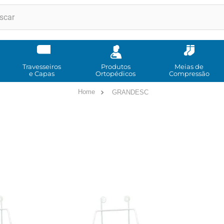
RMOS MAIS BUSCADOS
andadores
meia compressao
Travesseiros
Produtos
Meias de
e Capas
Ortopédicos
Compressão
cadeira rodas
GRANDESC
andador
cadeira rodas agile
cadeira higienica
munique
tipoia
imobilizador joelho
º
bota imobilizadora