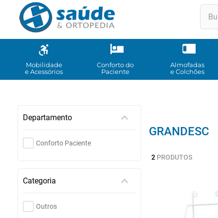
Buscar
TE
1
º
2
º
Mobilidade
Conforto do
Almofadas
e Acessórios
Paciente
e Colchões
3
º
4
º
5
º
Departamento
GRANDESC
6
º
Conforto Paciente
7
º
2
PRODUTOS
8
º
Categoria
9
º
10
Outros