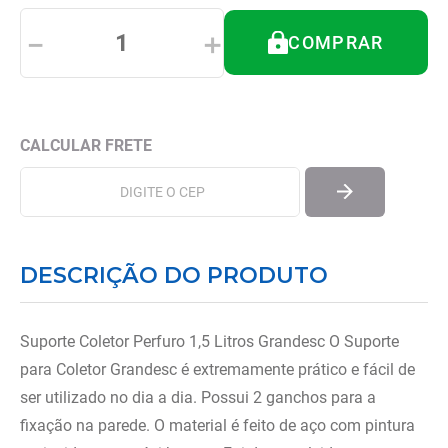
8
º
tipoia
－
＋
COMPRAR
9
º
ortese polegar punho
10
º
imobilizador joelho
DESCRIÇÃO DO PRODUTO
Suporte Coletor Perfuro 1,5 Litros Grandesc O Suporte
para Coletor Grandesc é extremamente prático e fácil de
ser utilizado no dia a dia. Possui 2 ganchos para a
fixação na parede. O material é feito de aço com pintura