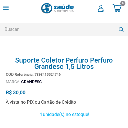
0
Buscar
TERMOS MAIS BUSCADOS
Suporte Coletor Perfuro Perfuro
1
º
andadores
Grandesc 1,5 Litros
2
º
meia compressao
Referência
:
7898415524746
3
º
cadeira higienica
MARCA:
GRANDESC
4
º
cadeira rodas
R$
30
,
00
5
º
munique
À vista no PIX ou Cartão de Crédito
6
º
muleta
1
unidade(s) no estoque!
7
º
almofadas