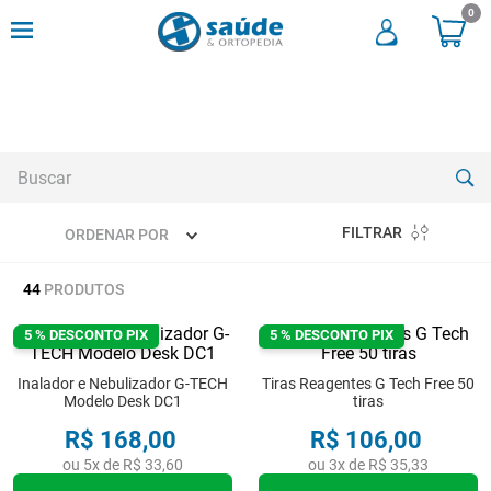
0
Buscar
FILTRAR
ORDENAR POR
TERMOS MAIS BUSCADOS
44
PRODUTOS
1
º
cadeira rodas
2
º
meia compressao
5 % DESCONTO PIX
5 % DESCONTO PIX
3
º
andadores
Inalador e Nebulizador G-TECH
Tiras Reagentes G Tech Free 50
Modelo Desk DC1
tiras
4
º
imobilizador joelho
R$
168
,
00
R$
106
,
00
5
º
bota imobilizadora
ou
5
x de
R$
33
,
60
ou
3
x de
R$
35
,
33
6
º
cadeira rodas agile