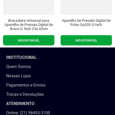
Bracadeira Universal para
Aparelho De Pressão Digital De
Aparelho de Pressao Digital de
Pulso Gp200 G-tech
Braco G Tech 23a 43cm
INDISPONÍVEL
INDISPONÍVEL
INSTITUCIONAL
Quem Somos
Nossas Lojas
Pagamentos e Envios
Trocas e Devoluções
ATENDIMENTO
Online: (21) 98493-3100