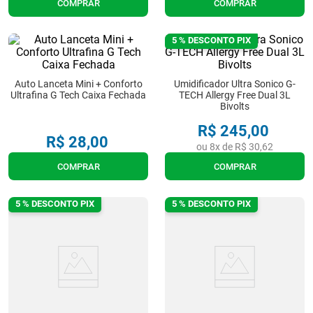
COMPRAR
COMPRAR
7
º
meia antitrombo
5 % DESCONTO PIX
8
º
andador
9
º
tipoia
Auto Lanceta Mini + Conforto
Umidificador Ultra Sonico G-
Ultrafina G Tech Caixa Fechada
TECH Allergy Free Dual 3L
10
º
cadeira higienica
Bivolts
R$
245
,
00
R$
28
,
00
ou
8
x de
R$
30
,
62
COMPRAR
COMPRAR
5 % DESCONTO PIX
5 % DESCONTO PIX