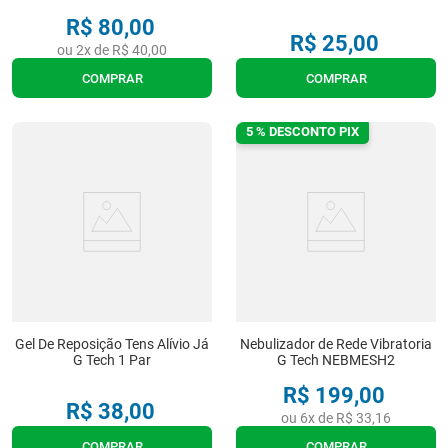
R$
80
,
00
R$
25
,
00
ou
2
x de
R$
40
,
00
COMPRAR
COMPRAR
5 % DESCONTO PIX
Gel De Reposição Tens Alívio Já
Nebulizador de Rede Vibratoria
G Tech 1 Par
G Tech NEBMESH2
R$
199
,
00
R$
38
,
00
ou
6
x de
R$
33
,
16
COMPRAR
COMPRAR