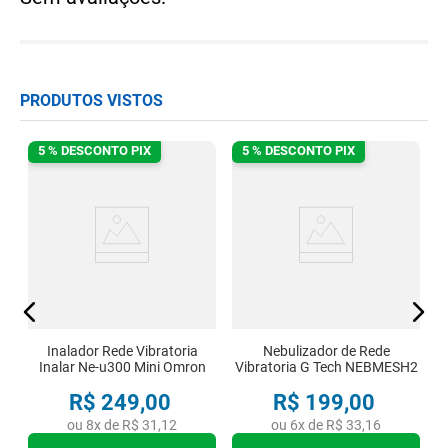
PRODUTOS VISTOS
5 % DESCONTO PIX
5 % DESCONTO PIX
on
Inalador Rede Vibratoria
Nebulizador de Rede
Inalar Ne-u300 Mini Omron
Vibratoria G Tech NEBMESH2
R$
249
,
00
R$
199
,
00
ou
8
x de
R$
31
,
12
ou
6
x de
R$
33
,
16