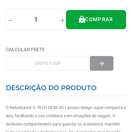
8
º
tipoia
9
º
imobilizador joelho
－
＋
COMPRAR
10
º
bota imobilizadora
DESCRIÇÃO DO PRODUTO
O Nebulizador G-TECH DESK DC1 possui design super compacto e
leve, facilitando o uso cotidiano e em situações de viagem. O
exclusivo compartimento para guardar os acessórios, mantém