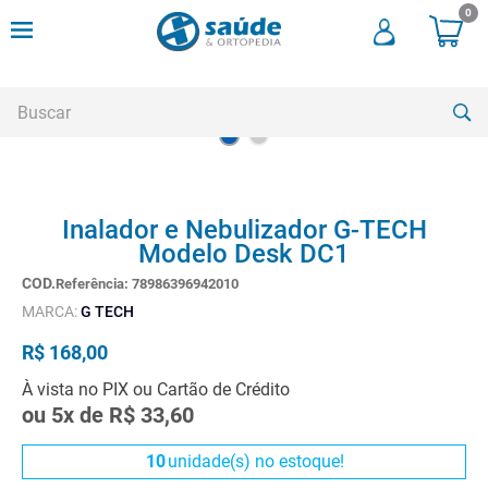
0
Buscar
TERMOS MAIS BUSCADOS
Inalador e Nebulizador G-TECH
1
º
andadores
Modelo Desk DC1
2
º
meia compressao
Referência
:
78986396942010
3
º
cadeira rodas
MARCA:
G TECH
4
º
andador
R$
168
,
00
5
º
cadeira rodas agile
À vista no PIX ou Cartão de Crédito
ou
5
x de
R$
33
,
60
6
º
cadeira higienica
7
º
munique
10
unidade(s) no estoque!