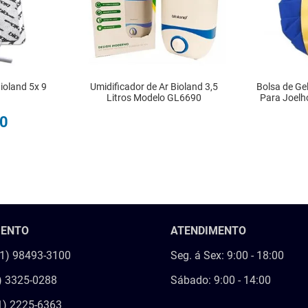
ioland 5x 9
Umidificador de Ar Bioland 3,5
Bolsa de Ge
Litros Modelo GL6690
Para Joel
0
R
INDISPONÍVEL
IN
MENTO
ATENDIMENTO
21) 98493-3100
Seg. á Sex: 9:00 - 18:00
) 3325-0288
Sábado: 9:00 - 14:00
1) 2225-6363