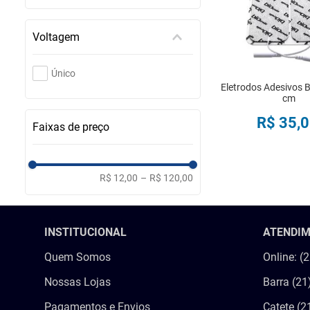
Voltagem
Único
Eletrodos Adesivos B
cm
R$
35
,
0
Faixas de preço
COMPRA
R$ 12,00
–
R$ 120,00
INSTITUCIONAL
ATENDI
Quem Somos
Online: (
Nossas Lojas
Barra (21
Pagamentos e Envios
Catete (2