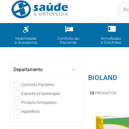
Buscar
TE
1
º
2
º
Mobilidade
Conforto do
Almofadas
e Acessórios
Paciente
e Colchões
3
º
4
º
5
º
Departamento
BIOLAND
6
º
Conforto Paciente
7
º
12
PRODUTOS
Esporte e Fisioterapia
8
º
Produto Ortopedico
9
º
Aparelhos
10