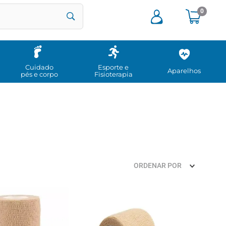
0
Cuidado
Esporte e
Aparelhos
pés e corpo
Fisioterapia
ORDENAR POR