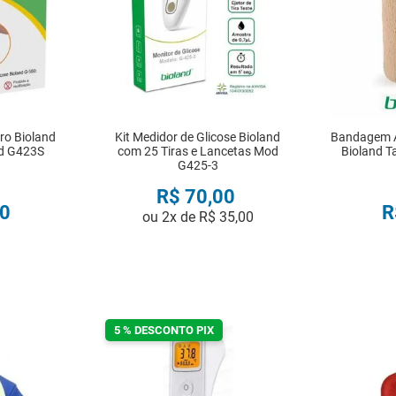
tro Bioland
Kit Medidor de Glicose Bioland
Bandagem A
d G423S
com 25 Tiras e Lancetas Mod
Bioland T
G425-3
R$
70
,
00
0
R
ou
2
x de
R$
35
,
00
R
COMPRAR
5 % DESCONTO PIX