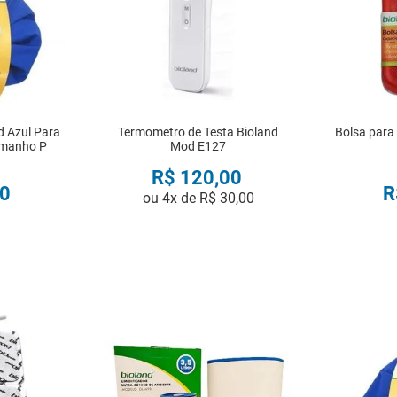
d Azul Para
Termometro de Testa Bioland
Bolsa para
amanho P
Mod E127
R$
120
,
00
0
R
ou
4
x de
R$
30
,
00
R
COMPRAR