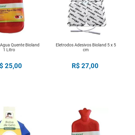
 Agua Quente Bioland
Eletrodos Adesivos Bioland 5 x 5
1 Litro
cm
$
25
,
00
R$
27
,
00
COMPRAR
COMPRAR