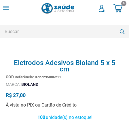
0
Buscar
TERMOS MAIS BUSCADOS
Eletrodos Adesivos Bioland 5 x 5
1
º
cadeira rodas
cm
2
º
meia compressao
Referência
:
0727295086211
3
º
andadores
MARCA:
BIOLAND
4
º
imobilizador joelho
R$
27
,
00
5
º
bota imobilizadora
À vista no PIX ou Cartão de Crédito
6
º
cadeira rodas agile
100
unidade(s) no estoque!
7
º
meia antitrombo