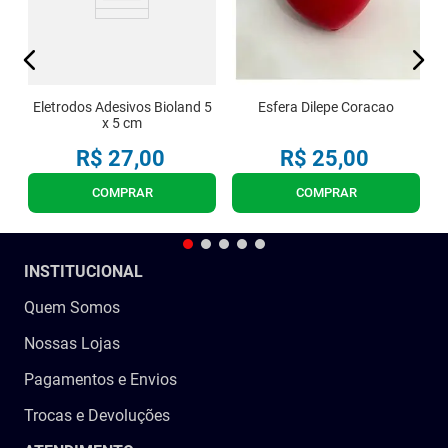
Eletrodos Adesivos Bioland 5
Esfera Dilepe Coracao
x 5 cm
R$
27
,
00
R$
25
,
00
COMPRAR
COMPRAR
INSTITUCIONAL
Quem Somos
Nossas Lojas
Pagamentos e Envios
Trocas e Devoluções