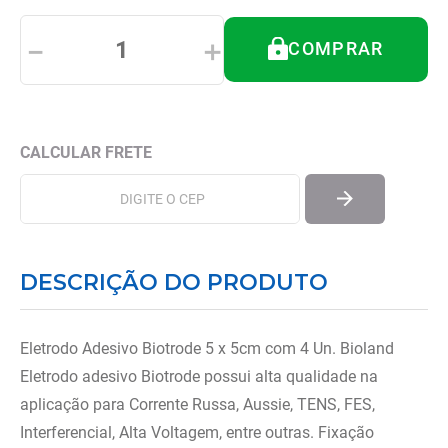
8
º
andador
－
＋
COMPRAR
9
º
tipoia
10
º
cadeira higienica
DESCRIÇÃO DO PRODUTO
Eletrodo Adesivo Biotrode 5 x 5cm com 4 Un. Bioland
Eletrodo adesivo Biotrode possui alta qualidade na
aplicação para Corrente Russa, Aussie, TENS, FES,
Interferencial, Alta Voltagem, entre outras. Fixação