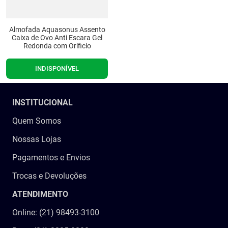
Almofada Aquasonus Assento
Caixa de Ovo Anti Escara Gel
Redonda com Orificio
INDISPONÍVEL
INSTITUCIONAL
Quem Somos
Nossas Lojas
Pagamentos e Envios
Trocas e Devoluções
ATENDIMENTO
Online: (21) 98493-3100