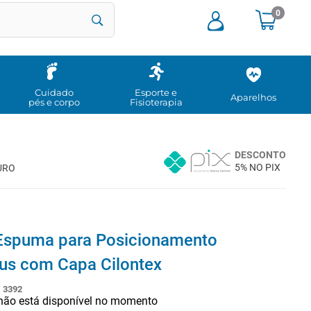
0
Cuidado
Esporte e
Aparelhos
pés e corpo
Fisioterapia
DESCONTO
5% NO PIX
URO
Espuma para Posicionamento
us com Capa Cilontex
:
3392
 não está disponível no momento