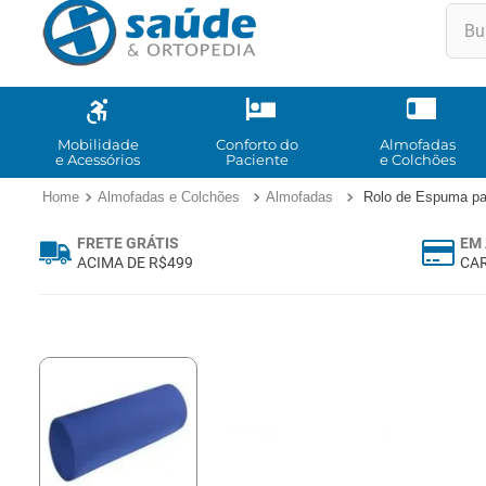
Buscar
TE
1
º
2
º
Mobilidade
Conforto do
Almofadas
e Acessórios
Paciente
e Colchões
3
º
Almofadas e Colchões
Almofadas
Rolo de Espuma pa
4
º
FRETE GRÁTIS
EM 
5
º
ACIMA DE R$499
CAR
6
º
7
º
8
º
9
º
10