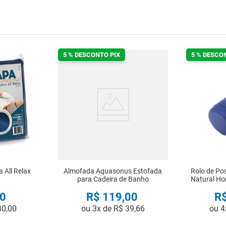
5 % DESCONTO PIX
5 % DESCO
 All Relax
Almofada Aquasonus Estofada
Rolo de Po
para Cadeira de Banho
Natural Ho
0
R$
119
,
00
R
30
,
00
ou
3
x de
R$
39
,
66
ou
4