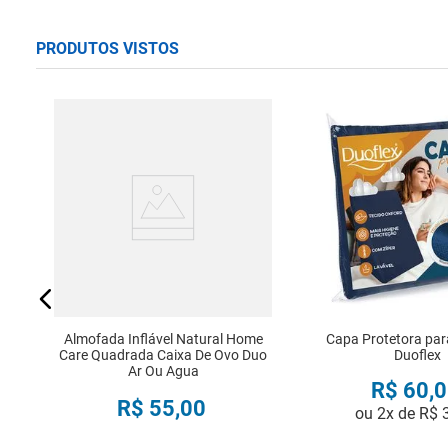
PRODUTOS VISTOS
o
er
Almofada Inflável Natural Home
Capa Protetora para
Care Quadrada Caixa De Ovo Duo
Duoflex
Ar Ou Agua
R$
60
,
0
R$
55
,
00
ou
2
x de
R$