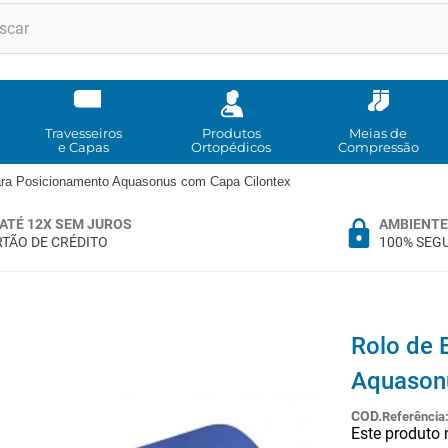
RMOS MAIS BUSCADOS
andadores
meia compressao
Travesseiros
Produtos
Meias de
e Capas
Ortopédicos
Compressão
cadeira rodas
ra Posicionamento Aquasonus com Capa Cilontex
andador
ATÉ 12X SEM JUROS
AMBIENTE
cadeira rodas agile
TÃO DE CRÉDITO
100% SEG
cadeira higienica
munique
tipoia
Rolo de 
imobilizador joelho
Aquason
º
bota imobilizadora
Referência
Este produto