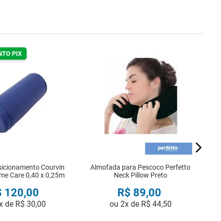
NTO PIX
sicionamento Courvin
Almofada para Pescoco Perfetto
me Care 0,40 x 0,25m
Neck Pillow Preto
$
120
,
00
R$
89
,
00
x de
R$
30
,
00
ou
2
x de
R$
44
,
50