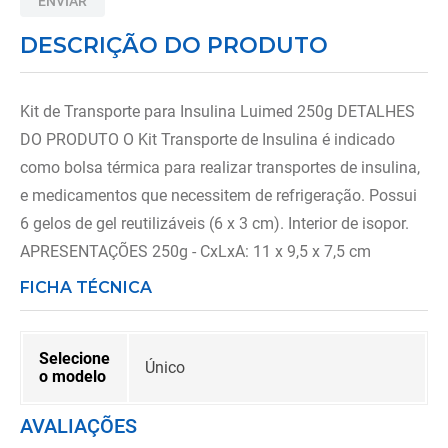
ENVIAR
8
º
tipoia
DESCRIÇÃO DO PRODUTO
9
º
cadeira higienica
10
º
munique
Kit de Transporte para Insulina Luimed 250g DETALHES
DO PRODUTO O Kit Transporte de Insulina é indicado
como bolsa térmica para realizar transportes de insulina,
e medicamentos que necessitem de refrigeração. Possui
6 gelos de gel reutilizáveis (6 x 3 cm). Interior de isopor.
APRESENTAÇÕES 250g - CxLxA: 11 x 9,5 x 7,5 cm
FICHA TÉCNICA
Selecione
Único
o modelo
AVALIAÇÕES