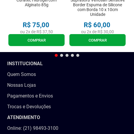
Curatec Hidrogel com
Suprasorb Venosan Sensitive
Alginato 85g
Border Espuma de Silicone
com Borda 10 x 10cm
Unidade
R$
75
,
00
R$
60
,
00
ou
2
x de
R$
37
,
50
ou
2
x de
R$
30
,
00
COMPRAR
COMPRAR
INSTITUCIONAL
Quem Somos
Nossas Lojas
Pagamentos e Envios
Trocas e Devoluções
ATENDIMENTO
Online: (21) 98493-3100