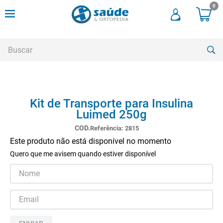
0
Buscar
TERMOS MAIS BUSCADOS
Kit de Transporte para Insulina
1
º
andadores
Luimed 250g
2
º
meia compressao
Referência
:
2815
3
º
cadeira rodas
Este produto não está disponível no momento
Quero que me avisem quando estiver disponível
4
º
bota imobilizadora
5
º
andador
6
º
imobilizador joelho
7
º
cadeira rodas agile