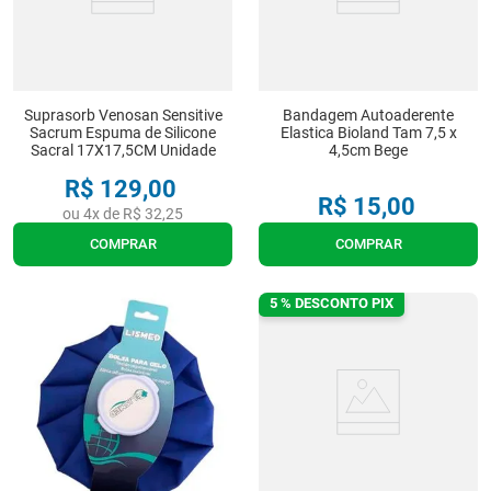
Suprasorb Venosan Sensitive
Bandagem Autoaderente
Sacrum Espuma de Silicone
Elastica Bioland Tam 7,5 x
Sacral 17X17,5CM Unidade
4,5cm Bege
R$
129
,
00
R$
15
,
00
ou
4
x de
R$
32
,
25
COMPRAR
COMPRAR
5 % DESCONTO PIX