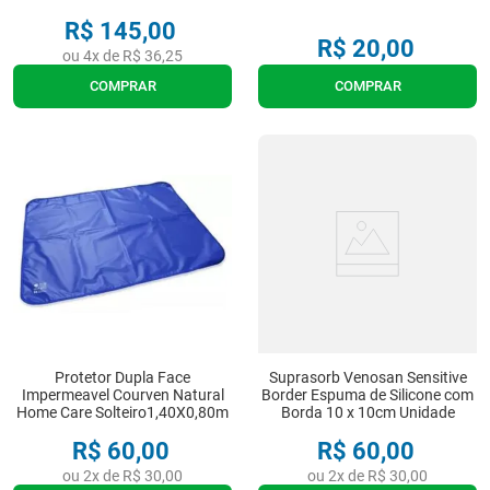
R$
145
,
00
R$
20
,
00
ou
4
x de
R$
36
,
25
COMPRAR
COMPRAR
Protetor Dupla Face
Suprasorb Venosan Sensitive
Impermeavel Courven Natural
Border Espuma de Silicone com
Home Care Solteiro1,40X0,80m
Borda 10 x 10cm Unidade
R$
60
,
00
R$
60
,
00
ou
2
x de
R$
30
,
00
ou
2
x de
R$
30
,
00