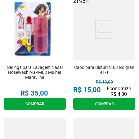
21%
off
Seringa para Lavagem Nasal
Cabo para Bisturi N.03 Golgran
Nosewash AGPMED Mulher
41-1
Maravilha
R$
19
,
00
Economize
R$
15
,
00
R$
35
,
00
R$
4
,
00
COMPRAR
COMPRAR