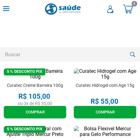
0
FILTRAR
ORDENAR POR
Buscar
274
PRODUTOS
5 % DESCONTO PIX
TERMOS MAIS BUSCADOS
Curatec Creme Barreira 100g
Curatec Hidrogel com Age 15g
1
º
andadores
R$
105
,
00
2
º
meia compressao
R$
55
,
00
ou
3
x de
R$
35
,
00
3
º
cadeira rodas
COMPRAR
COMPRAR
4
º
andador
5 % DESCONTO PIX
5
º
cadeira rodas agile