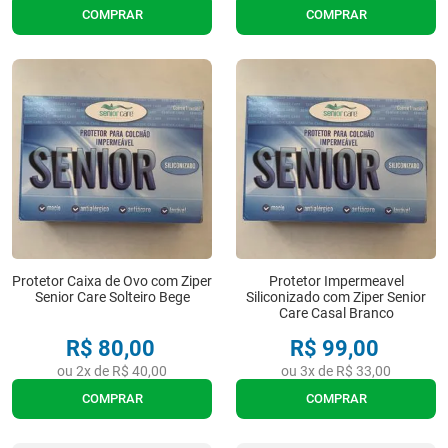
COMPRAR
COMPRAR
Protetor Caixa de Ovo com Ziper
Protetor Impermeavel
Senior Care Solteiro Bege
Siliconizado com Ziper Senior
Care Casal Branco
R$
80
,
00
R$
99
,
00
ou
2
x de
R$
40
,
00
ou
3
x de
R$
33
,
00
COMPRAR
COMPRAR