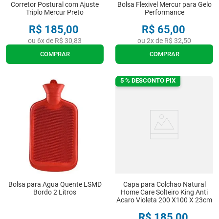
Corretor Postural com Ajuste
Bolsa Flexivel Mercur para Gelo
6
º
cadeira higienica
Triplo Mercur Preto
Performance
7
º
munique
R$
185
,
00
R$
65
,
00
8
º
tipoia
ou
6
x de
R$
30
,
83
ou
2
x de
R$
32
,
50
COMPRAR
COMPRAR
9
º
imobilizador joelho
10
º
bota imobilizadora
5 % DESCONTO PIX
Bolsa para Agua Quente LSMD
Capa para Colchao Natural
Bordo 2 Litros
Home Care Solteiro King Anti
Acaro Violeta 200 X100 X 23cm
R$
185
,
00