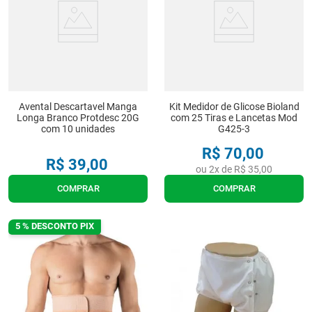
Avental Descartavel Manga
Kit Medidor de Glicose Bioland
Longa Branco Protdesc 20G
com 25 Tiras e Lancetas Mod
com 10 unidades
G425-3
R$
70
,
00
R$
39
,
00
ou
2
x de
R$
35
,
00
COMPRAR
COMPRAR
5 % DESCONTO PIX