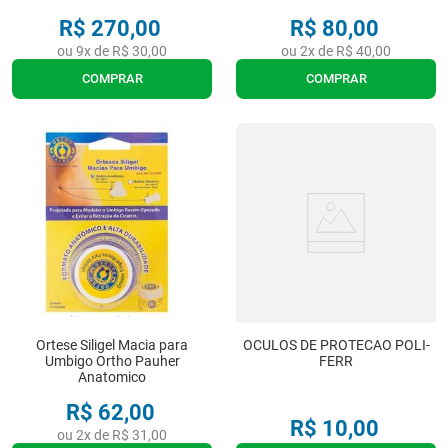
R$
270
,
00
R$
80
,
00
ou
9
x de
R$
30
,
00
ou
2
x de
R$
40
,
00
COMPRAR
COMPRAR
Ortese Siligel Macia para
OCULOS DE PROTECAO POLI-
Umbigo Ortho Pauher
FERR
Anatomico
R$
62
,
00
R$
10
,
00
ou
2
x de
R$
31
,
00