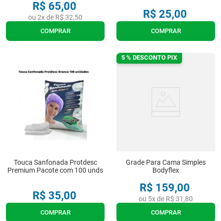
R$
65
,
00
R$
25
,
00
ou
2
x de
R$
32
,
50
COMPRAR
COMPRAR
5 % DESCONTO PIX
Touca Sanfonada Protdesc
Grade Para Cama Simples
Premium Pacote com 100 unds
Bodyflex
R$
159
,
00
R$
35
,
00
ou
5
x de
R$
31
,
80
COMPRAR
COMPRAR