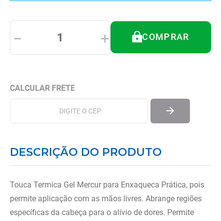
8
º
almofadas
9
º
imobilizador joelho
－
＋
COMPRAR
10
º
ortese polegar punho
DESCRIÇÃO DO PRODUTO
Touca Termica Gel Mercur para Enxaqueca Prática, pois
permite aplicação com as mãos livres. Abrange regiões
específicas da cabeça para o alívio de dores. Permite