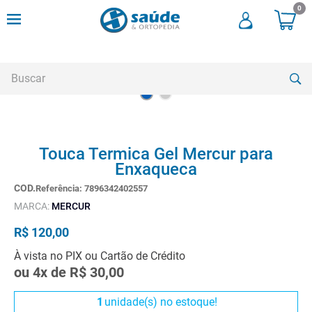
0
Buscar
TERMOS MAIS BUSCADOS
Touca Termica Gel Mercur para
1
º
andadores
Enxaqueca
2
º
meia compressao
Referência
:
7896342402557
3
º
cadeira rodas
MARCA:
MERCUR
4
º
cadeira higienica
R$
120
,
00
5
º
tipoia
À vista no PIX ou Cartão de Crédito
ou
4
x de
R$
30
,
00
6
º
muleta
7
º
munique
1
unidade(s) no estoque!