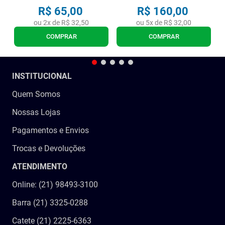
R$
65
,
00
R$
160
,
00
ou
2
x de
R$
32
,
50
ou
5
x de
R$
32
,
00
COMPRAR
COMPRAR
INSTITUCIONAL
Quem Somos
Nossas Lojas
Pagamentos e Envios
Trocas e Devoluções
ATENDIMENTO
Online: (21) 98493-3100
Barra (21) 3325-0288
Catete (21) 2225-6363