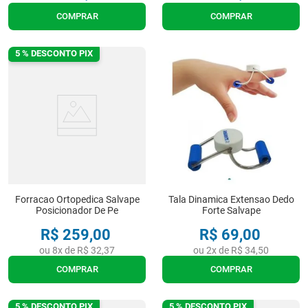
COMPRAR
COMPRAR
5 % DESCONTO PIX
Forracao Ortopedica Salvape
Tala Dinamica Extensao Dedo
Posicionador De Pe
Forte Salvape
R$
259
,
00
R$
69
,
00
ou
8
x de
R$
32
,
37
ou
2
x de
R$
34
,
50
COMPRAR
COMPRAR
5 % DESCONTO PIX
5 % DESCONTO PIX