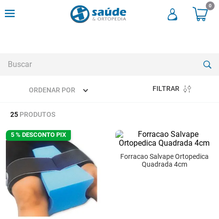
0
Buscar
FILTRAR
ORDENAR POR
TERMOS MAIS BUSCADOS
25
PRODUTOS
1
º
andadores
2
º
meia compressao
5 % DESCONTO PIX
3
º
cadeira rodas
Forracao Salvape Ortopedica
Quadrada 4cm
4
º
cadeira higienica
5
º
tipoia
6
º
muleta