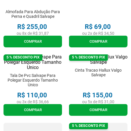
7
º
munique
8
º
almofadas
Almofada Para Abdução Para
Perna e Quadril Salvape
9
º
imobilizador joelho
R$
255
,
00
R$
69
,
00
10
º
ortese polegar punho
ou
8
x de
R$
31
,
87
ou
2
x de
R$
34
,
50
COMPRAR
COMPRAR
5 % DESCONTO PIX
5 % DESCONTO PIX
Cinta Tracao Hallux Valgo
Salvape
Tala De Pvc Salvape Para
Polegar Esquerdo Tamanho
Unico
R$
110
,
00
R$
155
,
00
ou
3
x de
R$
36
,
66
ou
5
x de
R$
31
,
00
COMPRAR
COMPRAR
5 % DESCONTO PIX