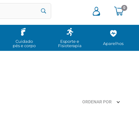
0
Cuidado
Esporte e
Aparelhos
pés e corpo
Fisioterapia
ORDENAR POR