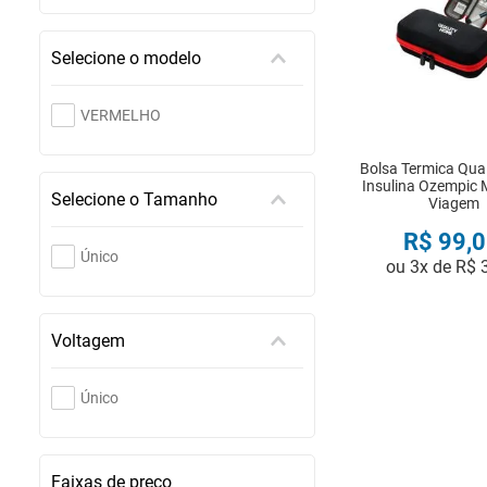
Selecione o modelo
VERMELHO
Bolsa Termica Qua
Insulina Ozempic 
Selecione o Tamanho
Viagem
R$
99
,
0
Único
ou
3
x de
R$
COMPRA
Voltagem
Único
Faixas de preço