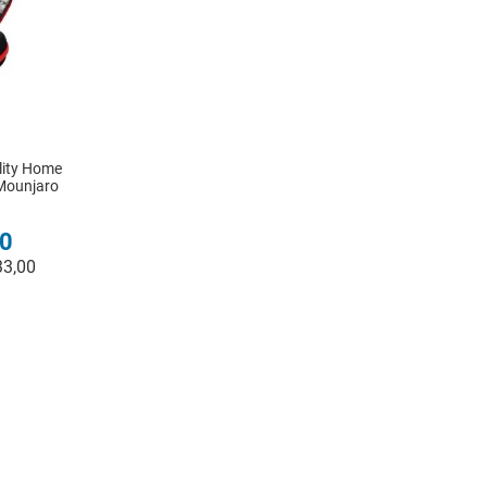
lity Home
Mounjaro
0
33
,
00
R