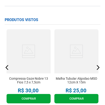
PRODUTOS VISTOS
3M
S
Compressa Gaze Nobre 13
Malha Tubular Algodao MSO
Fios 7,5 x 7,5cm
12cm X 15m
R$
30
,
00
R$
25
,
00
COMPRAR
COMPRAR