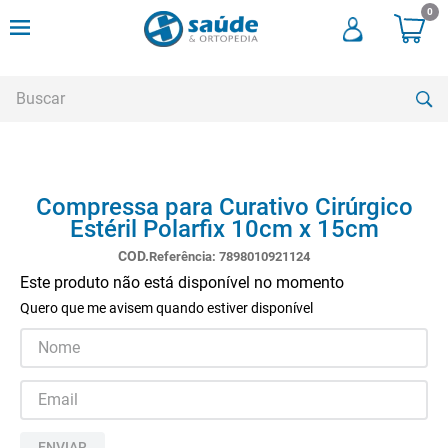
0
Buscar
TERMOS MAIS BUSCADOS
Compressa para Curativo Cirúrgico
1
º
andadores
Estéril Polarfix 10cm x 15cm
2
º
meia compressao
Referência
:
7898010921124
3
º
cadeira rodas
Este produto não está disponível no momento
Quero que me avisem quando estiver disponível
4
º
cadeira higienica
5
º
munique
6
º
tipoia
7
º
muleta
ENVIAR