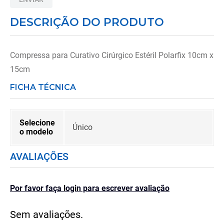
8
º
imobilizador joelho
DESCRIÇÃO DO PRODUTO
9
º
almofadas
10
º
ortese polegar punho
Compressa para Curativo Cirúrgico Estéril Polarfix 10cm x
15cm
FICHA TÉCNICA
Selecione
Único
o modelo
AVALIAÇÕES
Por favor faça login para escrever avaliação
Sem avaliações.