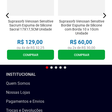
Suprasorb Venosan Sensitive
Suprasorb Venosan Sensitive
Sacrum Espuma de Silicone
Border Espuma de Silicone
Sacral 17X17,5CM Unidade
com Borda 10 x 10cm
Unidade
R$
129
,
00
R$
60
,
00
ou
4
x de
R$
32
,
25
ou
2
x de
R$
30
,
00
COMPRAR
COMPRAR
INSTITUCIONAL
Quem Somos
Nossas Lojas
Pagamentos e Envios
Trocas e Devoluções