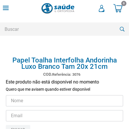
0
Buscar
TERMOS MAIS BUSCADOS
Papel Toalha Interfolha Andorinha
1
º
andadores
Luxo Branco Tam 20x 21cm
2
º
meia compressao
Referência
:
3076
3
º
cadeira rodas
Este produto não está disponível no momento
Quero que me avisem quando estiver disponível
4
º
andador
5
º
cadeira rodas agile
6
º
cadeira higienica
7
º
tipoia