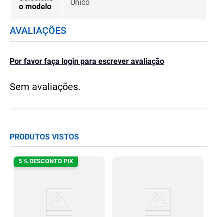
Único
o modelo
AVALIAÇÕES
Por favor faça login para escrever avaliação
Sem avaliações.
PRODUTOS VISTOS
5 % DESCONTO PIX
g
S