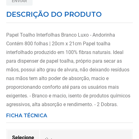
ENVIAR
8
º
munique
DESCRIÇÃO DO PRODUTO
9
º
imobilizador joelho
10
º
almofadas
Papel Toalho Interfolhas Branco Luxo - Andorinha
Contém 800 folhas | 20cm x 21cm Papel toalha
interfolhado produzido em 100% fibras naturais. Ideal
para dispenser de papel toalha, próprio para secar as
mãos, possui alto grau de alvura, não deixando resíduos
nas mãos tem alto poder de absorção, macio e
proporcionando conforto até para os usuários mais
exigentes. - Branco e macio, isento de produtos químicos
agressivos, alta absorção e rendimento. - 2 Dobras.
FICHA TÉCNICA
Selecione