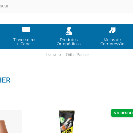
RMOS MAIS BUSCADOS
andadores
meia compressao
Travesseiros
Produtos
Meias de
e Capas
Ortopédicos
Compressão
cadeira rodas
Ortho Pauher
bota imobilizadora
andador
imobilizador joelho
HER
cadeira rodas agile
tipoia
cadeira higienica
5 % DESCO
º
munique