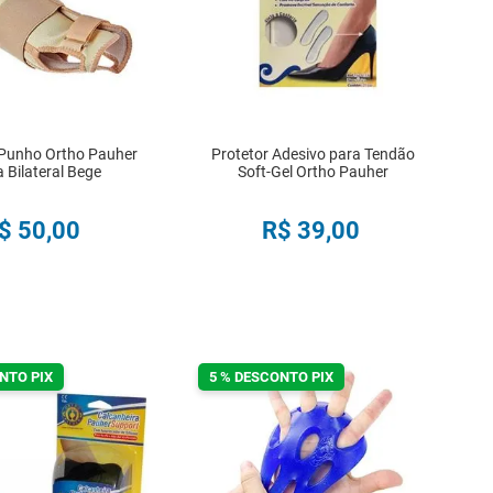
 Punho Ortho Pauher
Protetor Adesivo para Tendão
 Bilateral Bege
Soft-Gel Ortho Pauher
$
50
,
00
R$
39
,
00
COMPRAR
COMPRAR
NTO PIX
5 % DESCONTO PIX