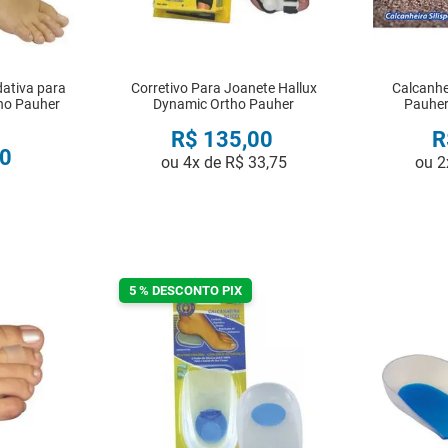
ativa para
Corretivo Para Joanete Hallux
Calcanhei
tho Pauher
Dynamic Ortho Pauher
Pauher
R$
135
,
00
R
0
ou
4
x de
R$
33
,
75
ou
2
R
COMPRAR
5 % DESCONTO PIX