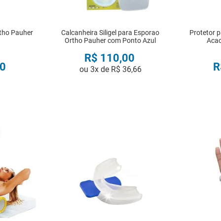
Ortho Pauher
Calcanheira Siligel para Esporao
Protetor p
Ortho Pauher com Ponto Azul
Acao
R$
110
,
00
0
R
ou
3
x de
R$
36
,
66
R
COMPRAR