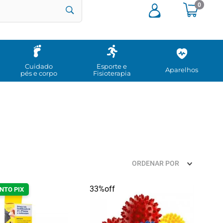
0
Cuidado
Esporte e
Aparelhos
pés e corpo
Fisioterapia
ORDENAR POR
33%
off
NTO PIX