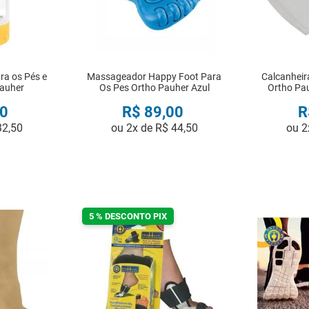
ra os Pés e
Massageador Happy Foot Para
Calcanheira
Pauher
Os Pes Ortho Pauher Azul
Ortho Pa
0
R$
89
,
00
R
32
,
50
ou
2
x de
R$
44
,
50
ou
2
R
COMPRAR
5 % DESCONTO PIX