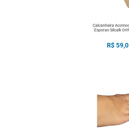
Calcanheira Acomod
Esporao Silcalk Or
R$
59
,
0
COMPRA