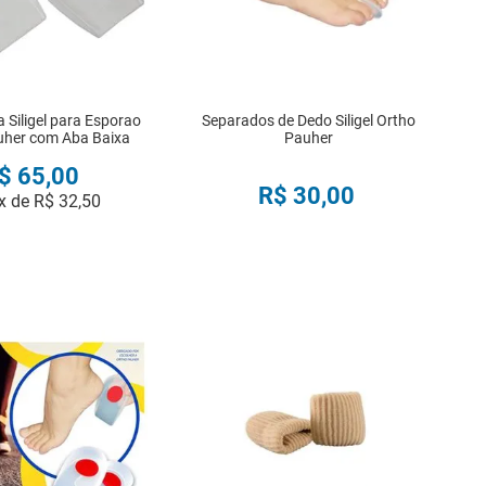
 Siligel para Esporao
Separados de Dedo Siligel Ortho
uher com Aba Baixa
Pauher
$
65
,
00
R$
30
,
00
x de
R$
32
,
50
COMPRAR
COMPRAR