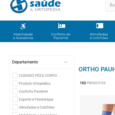
Buscar
TE
1
º
2
º
Mobilidade
Conforto do
Almofadas
e Acessórios
Paciente
e Colchões
3
º
4
º
5
º
Departamento
6
º
ORTHO PAU
7
º
CUIDADO PÉS E CORPO
102
PRODUTOS
Produto Ortopedico
8
º
Conforto Paciente
9
º
Esporte e Fisioterapia
10
Almofadas e Colchões