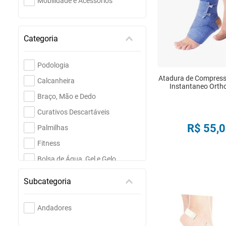
Mobilidade e Acessórios
Categoria
Podologia
Atadura de Compress
Calcanheira
Instantaneo Orth
Braço, Mão e Dedo
Curativos Descartáveis
R$
55
,
0
Palmilhas
Fitness
COMPRA
Bolsa de Água, Gel e Gelo
Fisioterapia
Subcategoria
Joelho, Perna e Pé
Cremes e Hidratantes
Andadores