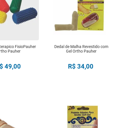
terapico FisioPauher
Dedal de Malha Revestido com
rtho Pauher
Gel Ortho Pauher
$
49
,
00
R$
34
,
00
COMPRAR
COMPRAR