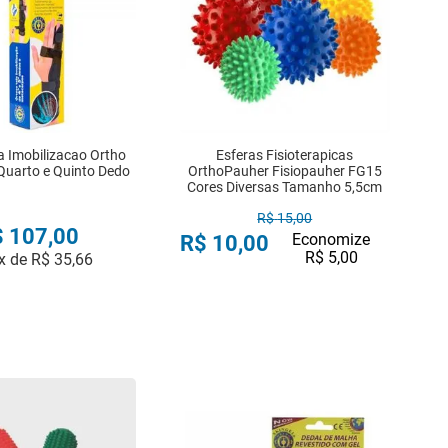
a Imobilizacao Ortho
Esferas Fisioterapicas
Quarto e Quinto Dedo
OrthoPauher Fisiopauher FG15
Cores Diversas Tamanho 5,5cm
R$
15
,
00
$
107
,
00
Economize
R$
10
,
00
R$
5
,
00
x de
R$
35
,
66
COMPRAR
COMPRAR