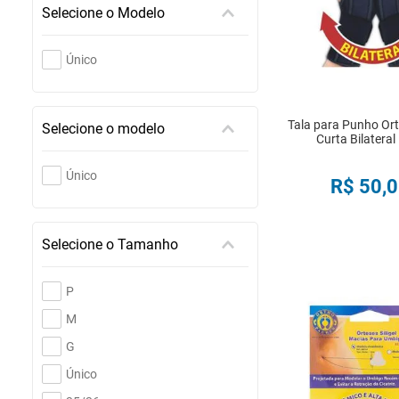
Selecione o Modelo
Único
Tala para Punho Or
Selecione o modelo
Curta Bilateral
Único
R$
50
,
0
COMPRA
Selecione o Tamanho
P
M
G
Único