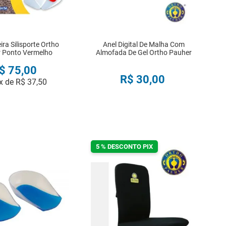
ra Silisporte Ortho
Anel Digital De Malha Com
 Ponto Vermelho
Almofada De Gel Ortho Pauher
$
75
,
00
R$
30
,
00
x de
R$
37
,
50
COMPRAR
COMPRAR
5 % DESCONTO PIX