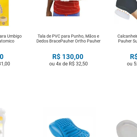
 para Umbigo
Tala de PVC para Punho, Mãos e
Calcanhei
atomico
Dedos BracePauher Ortho Pauher
Pauher Su
0
R$
130
,
00
R
31
,
00
ou
4
x de
R$
32
,
50
ou
5
R
COMPRAR