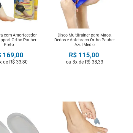
ra com Amortecedor
Disco Multitrainer para Maos,
pport Ortho Pauher
Dedos e Antebraco Ortho Pauher
Preto
Azul Medio
$
169
,
00
R$
115
,
00
x de
R$
33
,
80
ou
3
x de
R$
38
,
33
COMPRAR
COMPRAR