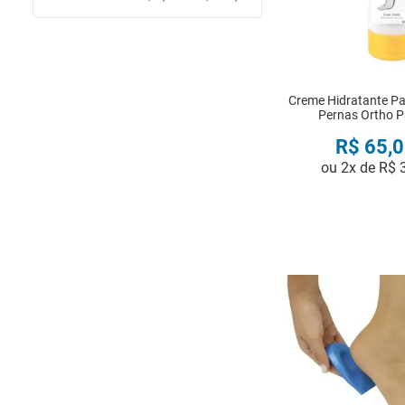
Creme Hidratante Pa
Pernas Ortho 
R$
65
,
0
ou
2
x de
R$
COMPRA