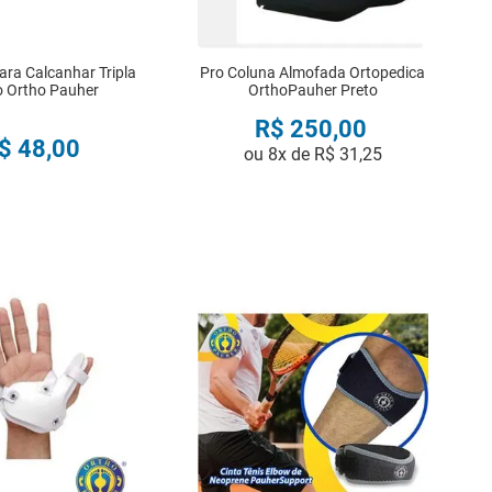
ara Calcanhar Tripla
Pro Coluna Almofada Ortopedica
 Ortho Pauher
OrthoPauher Preto
R$
250
,
00
$
48
,
00
ou
8
x de
R$
31
,
25
COMPRAR
COMPRAR