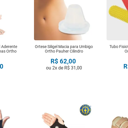
l Aderente
Ortese Siligel Macia para Umbigo
Tubo Fisio
has Ortho
Ortho Pauher Cilindro
O
R$
62
,
00
0
R
ou
2
x de
R$
31
,
00
R
COMPRAR