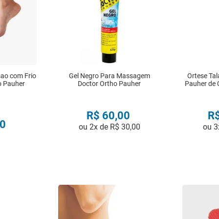
ao com Frio
Gel Negro Para Massagem
Ortese Tal
o Pauher
Doctor Ortho Pauher
Pauher de 
R$
60
,
00
R
0
ou
2
x de
R$
30
,
00
ou
3
R
COMPRAR