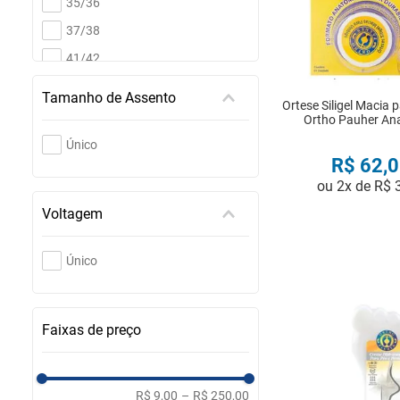
35/36
37/38
41/42
33/34
Tamanho de Assento
Ortese Siligel Macia
Ortho Pauher An
Único
R$
62
,
0
ou
2
x de
R$
Voltagem
COMPRA
Único
Faixas de preço
R$ 9,00
–
R$ 250,00