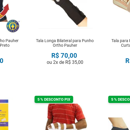
tho Pauher
Tala Longa Bilateral para Punho
Tala para
 Preto
Ortho Pauher
Curta
R$
70
,
00
0
R
ou
2
x de
R$
35
,
00
R
COMPRAR
5 % DESCONTO PIX
5 % DESCO