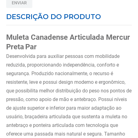
ENVIAR
8
º
andador
DESCRIÇÃO DO PRODUTO
9
º
tipoia
10
º
cadeira higienica
Muleta Canadense Articulada Mercur
Preta
Par
Desenvolvida para auxiliar pessoas com mobilidade
reduzida, proporcionando independência, conforto e
segurança. Produzido nacionalmente, o recurso é
resistente, leve e possui design moderno e ergonômico,
que possibilita melhor distribuição do peso nos pontos de
pressão, como apoio de mão e antebraço. Possui níveis
de ajuste superior e inferior para maior adaptação ao
usuário, braçadeira articulada que sustenta a muleta no
antebraço e ponteira articulada com tecnologia que
oferece uma passada mais natural e segura. Tamanho