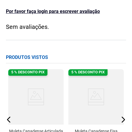
Por favor faça login para escrever avaliação
Sem avaliações.
PRODUTOS VISTOS
5 % DESCONTO PIX
5 % DESCONTO PIX
d
90
Muleta Canadense Articulada
Muleta Canadense Fixa