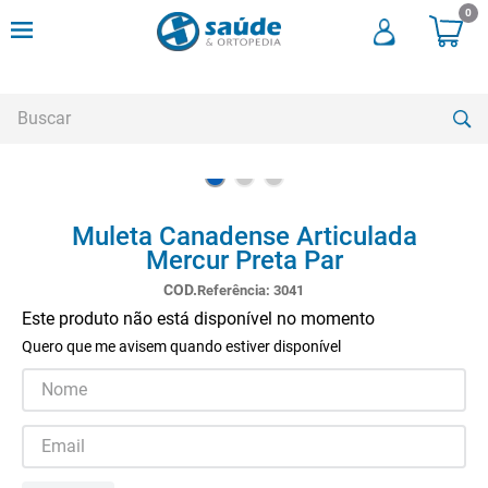
0
Buscar
TERMOS MAIS BUSCADOS
Muleta Canadense Articulada
1
º
cadeira rodas
Mercur Preta Par
2
º
meia compressao
Referência
:
3041
3
º
andadores
Este produto não está disponível no momento
Quero que me avisem quando estiver disponível
4
º
imobilizador joelho
5
º
bota imobilizadora
6
º
cadeira rodas agile
7
º
meia antitrombo