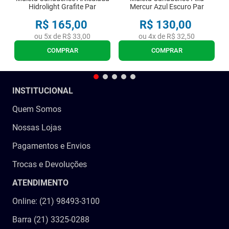
Hidrolight Grafite Par
Mercur Azul Escuro Par
R$
165
,
00
R$
130
,
00
ou
5
x de
R$
33
,
00
ou
4
x de
R$
32
,
50
COMPRAR
COMPRAR
INSTITUCIONAL
Quem Somos
Nossas Lojas
Pagamentos e Envios
Trocas e Devoluções
ATENDIMENTO
Online: (21) 98493-3100
Barra (21) 3325-0288