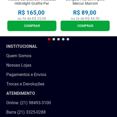
Hidrolight Grafite Par
Mercur Marrom
R$
165
,
00
R$
89
,
00
ou
5
x de
R$
33
,
00
ou
2
x de
R$
44
,
50
COMPRAR
COMPRAR
INSTITUCIONAL
Quem Somos
Nossas Lojas
Pagamentos e Envios
Trocas e Devoluções
ATENDIMENTO
Online: (21) 98493-3100
Barra (21) 3325-0288