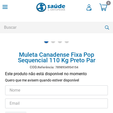
0
Buscar
TERMOS MAIS BUSCADOS
Muleta Canadense Fixa Pop
1
º
cadeira rodas
Sequencial 110 Kg Preto Par
2
º
meia compressao
Referência
:
7898934954154
3
º
andadores
Este produto não está disponível no momento
Quero que me avisem quando estiver disponível
4
º
imobilizador joelho
5
º
bota imobilizadora
6
º
cadeira rodas agile
7
º
meia antitrombo