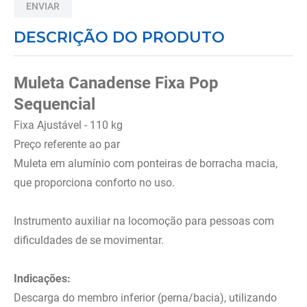
ENVIAR
8
º
andador
DESCRIÇÃO DO PRODUTO
9
º
tipoia
10
º
cadeira higienica
Muleta Canadense Fixa Pop
Sequencial
Fixa Ajustável - 110 kg
Preço referente ao par
Muleta em alumínio com ponteiras de borracha macia,
que proporciona conforto no uso.
Instrumento auxiliar na locomoção para pessoas com
dificuldades de se movimentar.
Indicações:
Descarga do membro inferior (perna/bacia), utilizando