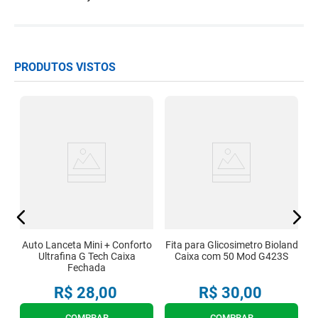
PRODUTOS VISTOS
ch
K
c
Auto Lanceta Mini + Conforto
Fita para Glicosimetro Bioland
Ultrafina G Tech Caixa
Caixa com 50 Mod G423S
Fechada
R$
28
,
00
R$
30
,
00
COMPRAR
COMPRAR