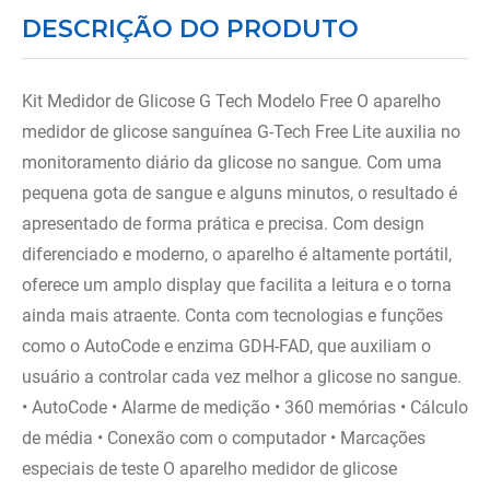
8
º
tipoia
DESCRIÇÃO DO PRODUTO
9
º
imobilizador joelho
10
º
bota imobilizadora
Kit Medidor de Glicose G Tech Modelo Free O aparelho
medidor de glicose sanguínea G-Tech Free Lite auxilia no
monitoramento diário da glicose no sangue. Com uma
pequena gota de sangue e alguns minutos, o resultado é
apresentado de forma prática e precisa. Com design
diferenciado e moderno, o aparelho é altamente portátil,
oferece um amplo display que facilita a leitura e o torna
ainda mais atraente. Conta com tecnologias e funções
como o AutoCode e enzima GDH-FAD, que auxiliam o
usuário a controlar cada vez melhor a glicose no sangue.
• AutoCode • Alarme de medição • 360 memórias • Cálculo
de média • Conexão com o computador • Marcações
especiais de teste O aparelho medidor de glicose