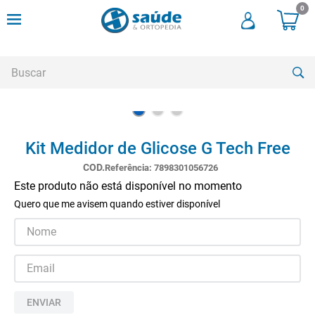
0
Buscar
TERMOS MAIS BUSCADOS
Kit Medidor de Glicose G Tech Free
1
º
andadores
Referência
:
7898301056726
2
º
meia compressao
Este produto não está disponível no momento
3
º
cadeira rodas
Quero que me avisem quando estiver disponível
4
º
andador
5
º
cadeira rodas agile
6
º
cadeira higienica
7
º
munique
ENVIAR