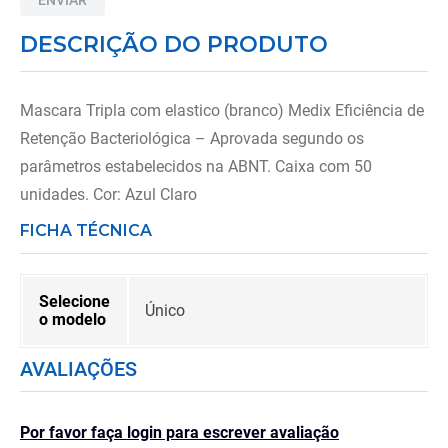
8
º
andador
DESCRIÇÃO DO PRODUTO
9
º
tipoia
10
º
cadeira higienica
Mascara Tripla com elastico (branco) Medix Eficiência de
Retenção Bacteriológica – Aprovada segundo os
parâmetros estabelecidos na ABNT. Caixa com 50
unidades. Cor: Azul Claro
FICHA TÉCNICA
Selecione
Único
o modelo
AVALIAÇÕES
Por favor faça login para escrever avaliação