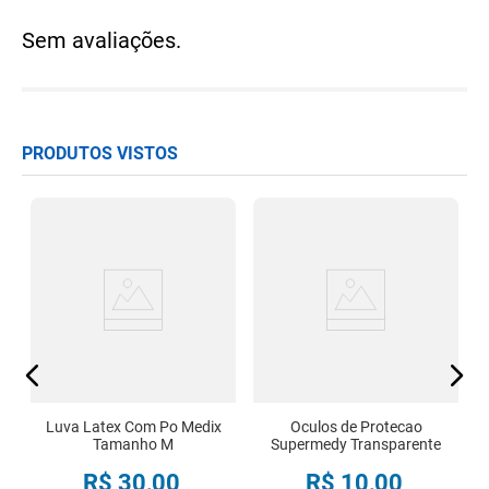
Sem avaliações.
PRODUTOS VISTOS
a
Luva Latex Com Po Medix
Oculos de Protecao
Tamanho M
Supermedy Transparente
R$
30
,
00
R$
10
,
00