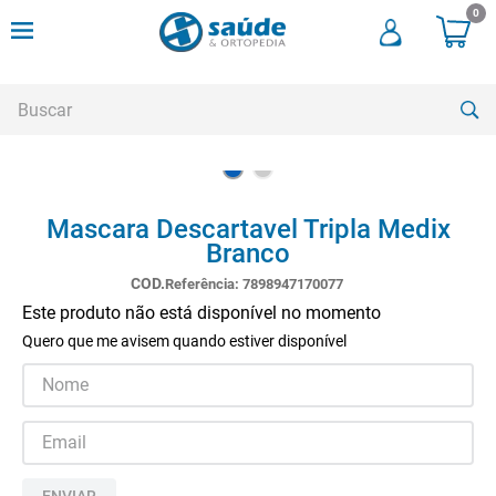
0
Buscar
TERMOS MAIS BUSCADOS
Mascara Descartavel Tripla Medix
1
º
cadeira rodas
Branco
2
º
meia compressao
Referência
:
7898947170077
3
º
andadores
Este produto não está disponível no momento
Quero que me avisem quando estiver disponível
4
º
imobilizador joelho
5
º
bota imobilizadora
6
º
cadeira rodas agile
7
º
meia antitrombo
ENVIAR