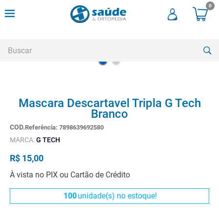
0
Buscar
TERMOS MAIS BUSCADOS
Mascara Descartavel Tripla G Tech
1
º
andadores
Branco
2
º
meia compressao
Referência
:
7898639692580
3
º
cadeira rodas
MARCA:
G TECH
4
º
bota imobilizadora
R$
15
,
00
5
º
andador
À vista no PIX ou Cartão de Crédito
6
º
imobilizador joelho
100
unidade(s) no estoque!
7
º
cadeira rodas agile