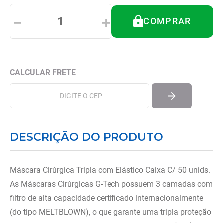
8
º
tipoia
－
＋
COMPRAR
9
º
cadeira higienica
10
º
munique
DESCRIÇÃO DO PRODUTO
Máscara Cirúrgica Tripla com Elástico Caixa C/ 50 unids.
As Máscaras Cirúrgicas G-Tech possuem 3 camadas com
filtro de alta capacidade certificado internacionalmente
(do tipo MELTBLOWN), o que garante uma tripla proteção