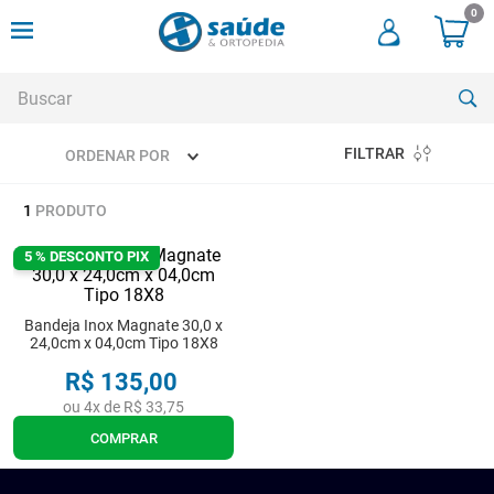
0
Buscar
FILTRAR
ORDENAR POR
TERMOS MAIS BUSCADOS
1
PRODUTO
1
º
andadores
2
º
meia compressao
5 % DESCONTO PIX
3
º
cadeira rodas
Bandeja Inox Magnate 30,0 x
4
º
andador
24,0cm x 04,0cm Tipo 18X8
5
º
cadeira rodas agile
R$
135
,
00
ou
4
x de
R$
33
,
75
6
º
cadeira higienica
COMPRAR
7
º
munique
8
º
tipoia