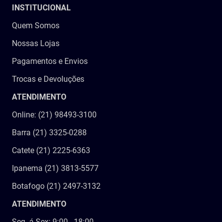
INSTITUCIONAL
9
º
imobilizador joelho
Quem Somos
10
º
bota imobilizadora
Nossas Lojas
Pagamentos e Envios
Trocas e Devoluções
ATENDIMENTO
Online: (21) 98493-3100
Barra (21) 3325-0288
Catete (21) 2225-6363
Ipanema (21) 3813-5577
Botafogo (21) 2497-3132
ATENDIMENTO
Seg. á Sex: 9:00 - 18:00