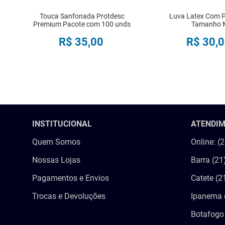
Touca Sanfonada Protdesc
Luva Latex Com 
Premium Pacote com 100 unds
Tamanho 
R$
35
,
00
R$
30
,
0
COMPRAR
COMPRA
INSTITUCIONAL
ATENDI
Quem Somos
Online: (
Nossas Lojas
Barra (21
Pagamentos e Envios
Catete (2
Trocas e Devoluções
Ipanema 
Botafogo