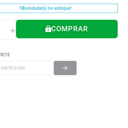
10
unidade(s) no estoque!
COMPRAR
＋