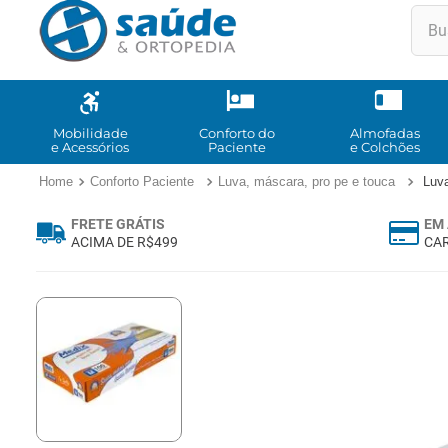
Buscar
TE
1
º
2
º
Mobilidade
Conforto do
Almofadas
e Acessórios
Paciente
e Colchões
3
º
Conforto Paciente
Luva, máscara, pro pe e touca
Luv
4
º
FRETE GRÁTIS
EM 
5
º
ACIMA DE R$499
CAR
6
º
7
º
8
º
9
º
10