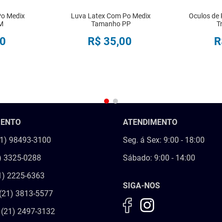
Po Medix
Luva Latex Com Po Medix
Oculos de
M
Tamanho PP
T
0
R$
35
,
00
R
R
COMPRAR
MENTO
ATENDIMENTO
21) 98493-3100
Seg. á Sex: 9:00 - 18:00
) 3325-0288
Sábado: 9:00 - 14:00
1) 2225-6363
SIGA-NOS
(21) 3813-5577
 (21) 2497-3132