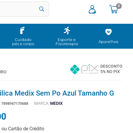
0
Cuidado
Esporte e
Aparelhos
pés e corpo
Fisioterapia
DESCONTO
5% NO PIX
URO
rilica Medix Sem Po Azul Tamanho G
MARCA:
MEDIX
:
7898947170688
00
X ou Cartão de Crédito