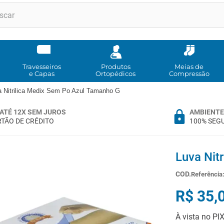
RMOS MAIS BUSCADOS
andadores
meia compressao
Travesseiros
Produtos
Meias de
e Capas
Ortopédicos
Compressão
cadeira rodas
a Nitrilica Medix Sem Po Azul Tamanho G
bota imobilizadora
ATÉ 12X SEM JUROS
AMBIENTE
andador
TÃO DE CRÉDITO
100% SEG
imobilizador joelho
cadeira rodas agile
Luva Nit
tipoia
Referência
cadeira higienica
R$
35
,
º
munique
À vista no PI