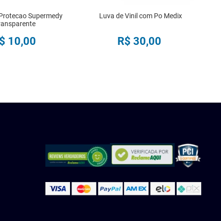
 Protecao Supermedy
Luva de Vinil com Po Medix
ransparente
$
10
,
00
R$
30
,
00
COMPRAR
COMPRAR