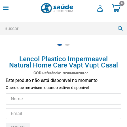
0
Buscar
TERMOS MAIS BUSCADOS
Lencol Plastico Impermeavel
1
º
cadeira rodas
Natural Home Care Vapt Vupt Casal
2
º
meia compressao
Referência
:
7898686020077
3
º
andadores
Este produto não está disponível no momento
Quero que me avisem quando estiver disponível
4
º
imobilizador joelho
5
º
bota imobilizadora
6
º
cadeira rodas agile
7
º
meia antitrombo