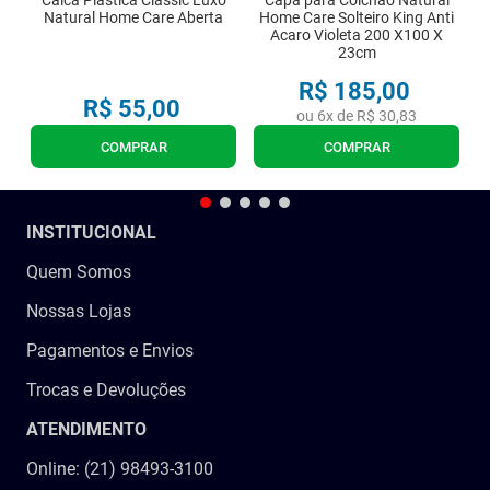
Calca Plastica Classic Luxo
Capa para Colchao Natural
Natural Home Care Aberta
Home Care Solteiro King Anti
Acaro Violeta 200 X100 X
23cm
R$
185
,
00
R$
55
,
00
ou
6
x de
R$
30
,
83
COMPRAR
COMPRAR
INSTITUCIONAL
Quem Somos
Nossas Lojas
Pagamentos e Envios
Trocas e Devoluções
ATENDIMENTO
Online: (21) 98493-3100