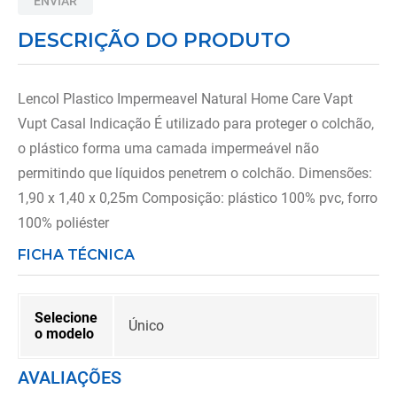
ENVIAR
8
º
andador
DESCRIÇÃO DO PRODUTO
9
º
tipoia
10
º
cadeira higienica
Lencol Plastico Impermeavel Natural Home Care Vapt
Vupt Casal Indicação É utilizado para proteger o colchão,
o plástico forma uma camada impermeável não
permitindo que líquidos penetrem o colchão. Dimensões:
1,90 x 1,40 x 0,25m Composição: plástico 100% pvc, forro
100% poliéster
FICHA TÉCNICA
Selecione
Único
o modelo
AVALIAÇÕES