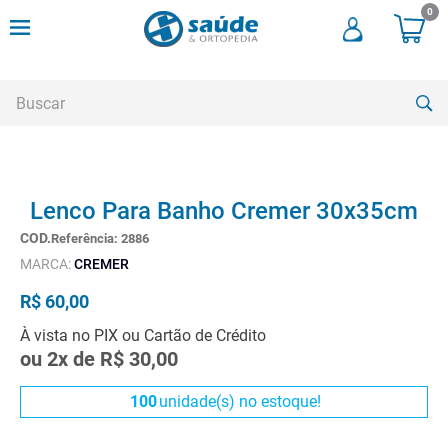
0
Buscar
TERMOS MAIS BUSCADOS
Lenco Para Banho Cremer 30x35cm
1
º
andadores
Referência
:
2886
2
º
meia compressao
MARCA:
CREMER
3
º
cadeira rodas
R$
60
,
00
4
º
cadeira higienica
À vista no PIX ou Cartão de Crédito
5
º
munique
ou
2
x de
R$
30
,
00
6
º
tipoia
100
unidade(s) no estoque!
7
º
muleta