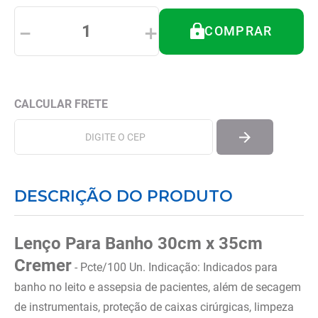
8
º
imobilizador joelho
－
＋
COMPRAR
9
º
almofadas
10
º
ortese polegar punho
DESCRIÇÃO DO PRODUTO
Lenço Para Banho 30cm x 35cm
Cremer
- Pcte/100 Un. Indicação: Indicados para
banho no leito e assepsia de pacientes, além de secagem
de instrumentais, proteção de caixas cirúrgicas, limpeza