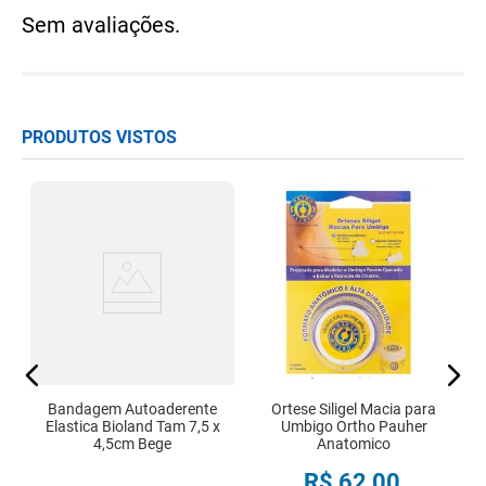
Sem avaliações.
PRODUTOS VISTOS
C
 X
Bandagem Autoaderente
Ortese Siligel Macia para
Elastica Bioland Tam 7,5 x
Umbigo Ortho Pauher
4,5cm Bege
Anatomico
R$
62
,
00