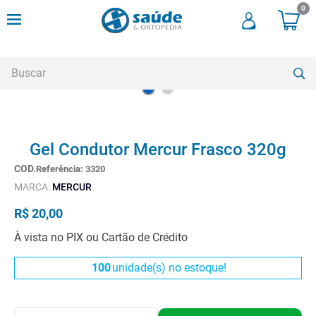
0
Buscar
TERMOS MAIS BUSCADOS
Gel Condutor Mercur Frasco 320g
1
º
cadeira rodas
Referência
:
3320
2
º
meia compressao
MARCA:
MERCUR
3
º
andadores
R$
20
,
00
4
º
imobilizador joelho
À vista no PIX ou Cartão de Crédito
5
º
bota imobilizadora
100
unidade(s) no estoque!
6
º
cadeira rodas agile
7
º
meia antitrombo