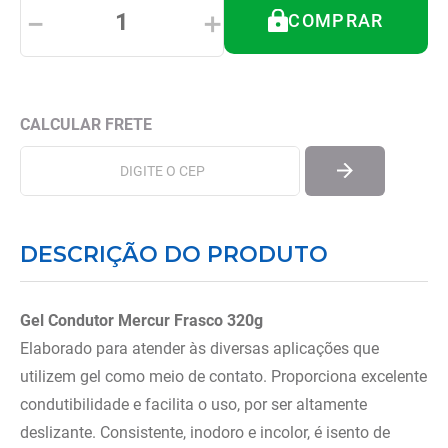
8
º
andador
－
＋
COMPRAR
9
º
tipoia
10
º
cadeira higienica
DESCRIÇÃO DO PRODUTO
Gel Condutor Mercur Frasco 320g
Elaborado para atender às diversas aplicações que
utilizem gel como meio de contato. Proporciona excelente
condutibilidade e facilita o uso, por ser altamente
deslizante. Consistente, inodoro e incolor, é isento de