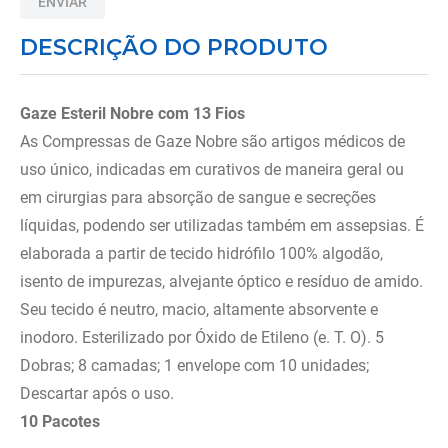
ENVIAR
8
º
andador
DESCRIÇÃO DO PRODUTO
9
º
tipoia
10
º
cadeira higienica
Gaze Esteril Nobre com 13 Fios
As Compressas de Gaze Nobre são artigos médicos de
uso único, indicadas em curativos de maneira geral ou
em cirurgias para absorção de sangue e secreções
líquidas, podendo ser utilizadas também em assepsias. É
elaborada a partir de tecido hidrófilo 100% algodão,
isento de impurezas, alvejante óptico e resíduo de amido.
Seu tecido é neutro, macio, altamente absorvente e
inodoro. Esterilizado por Óxido de Etileno (e. T. O). 5
Dobras; 8 camadas; 1 envelope com 10 unidades;
Descartar após o uso.
10 Pacotes