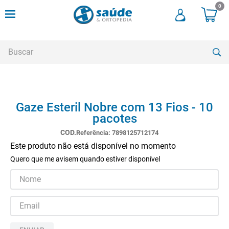
0
Buscar
TERMOS MAIS BUSCADOS
Gaze Esteril Nobre com 13 Fios - 10
1
º
cadeira rodas
pacotes
2
º
meia compressao
Referência
:
7898125712174
3
º
andadores
Este produto não está disponível no momento
Quero que me avisem quando estiver disponível
4
º
imobilizador joelho
5
º
bota imobilizadora
6
º
cadeira rodas agile
7
º
meia antitrombo