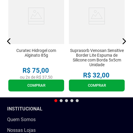
0
l
Curatec Hidrogel com
Suprasorb Venosan Sensitive
Alginato 85g
Border Lite Espuma de
Silicone com Borda 5x5cm
Unidade
R$
75
,
00
R$
32
,
00
ou
2
x de
R$
37
,
50
COMPRAR
COMPRAR
INSTITUCIONAL
Quem Somos
Nossas Lojas