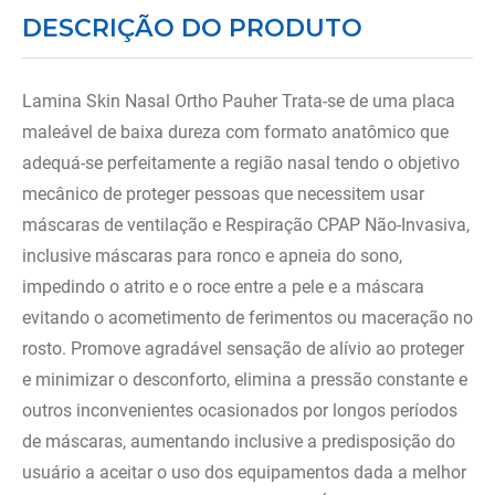
8
º
almofadas
DESCRIÇÃO DO PRODUTO
9
º
imobilizador joelho
10
º
ortese polegar punho
Lamina Skin Nasal Ortho Pauher Trata-se de uma placa
maleável de baixa dureza com formato anatômico que
adequá-se perfeitamente a região nasal tendo o objetivo
mecânico de proteger pessoas que necessitem usar
máscaras de ventilação e Respiração CPAP Não-Invasiva,
inclusive máscaras para ronco e apneia do sono,
impedindo o atrito e o roce entre a pele e a máscara
evitando o acometimento de ferimentos ou maceração no
rosto. Promove agradável sensação de alívio ao proteger
e minimizar o desconforto, elimina a pressão constante e
outros inconvenientes ocasionados por longos períodos
de máscaras, aumentando inclusive a predisposição do
usuário a aceitar o uso dos equipamentos dada a melhor