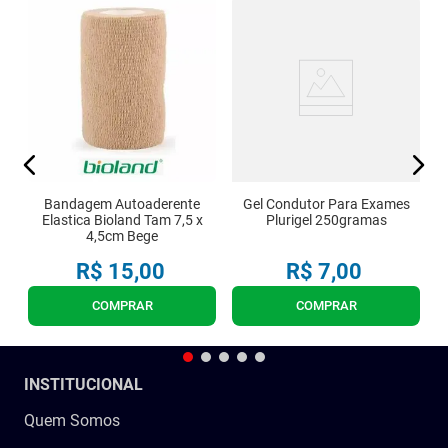
sa
Bandagem Autoaderente
Gel Condutor Para Exames
Elastica Bioland Tam 7,5 x
Plurigel 250gramas
4,5cm Bege
R$
15
,
00
R$
7
,
00
COMPRAR
COMPRAR
INSTITUCIONAL
Quem Somos