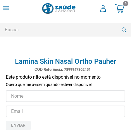
0
Buscar
TERMOS MAIS BUSCADOS
Lamina Skin Nasal Ortho Pauher
1
º
andadores
Referência
:
7899947302451
2
º
meia compressao
Este produto não está disponível no momento
3
º
cadeira rodas
Quero que me avisem quando estiver disponível
4
º
cadeira higienica
5
º
tipoia
6
º
muleta
7
º
munique
ENVIAR