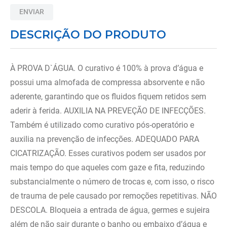
8
º
imobilizador joelho
ENVIAR
9
º
almofadas
DESCRIÇÃO DO PRODUTO
10
º
ortese polegar punho
À PROVA D`ÁGUA. O curativo é 100% à prova d’água e
possui uma almofada de compressa absorvente e não
aderente, garantindo que os fluidos fiquem retidos sem
aderir à ferida. AUXILIA NA PREVEÇÃO DE INFECÇÕES.
Também é utilizado como curativo pós-operatório e
auxilia na prevenção de infecções. ADEQUADO PARA
CICATRIZAÇÃO. Esses curativos podem ser usados por
mais tempo do que aqueles com gaze e fita, reduzindo
substancialmente o número de trocas e, com isso, o risco
de trauma de pele causado por remoções repetitivas. NÃO
DESCOLA. Bloqueia a entrada de água, germes e sujeira
além de não sair durante o banho ou embaixo d’água e