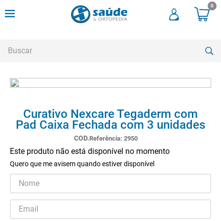
0
Buscar
TERMOS MAIS BUSCADOS
1
º
andadores
Curativo Nexcare Tegaderm com
2
º
meia compressao
Pad Caixa Fechada com 3 unidades
3
º
cadeira rodas
Referência
:
2950
Este produto não está disponível no momento
4
º
cadeira higienica
Quero que me avisem quando estiver disponível
5
º
munique
6
º
tipoia
7
º
muleta