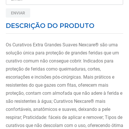
8
º
almofadas
9
º
tipoia
ENVIAR
10
º
colete putti
DESCRIÇÃO DO PRODUTO
Os Curativos Extra Grandes Suaves Nexcare® são uma
solução única para proteção de grandes feridas que um
curativo comum não consegue cobrir. Indicados para
proteção de feridas como queimaduras, cortes,
escoriações e incisões pós-cirúrgicas. Mais práticos e
resistentes do que gazes com fitas, oferecem mais
proteção, contam com almofada que não adere à ferida e
são resistentes à água; Curativos Nexcare® mais
confortáveis, anatômicos e suaves, deixando a pele
respirar; Praticidade: fáceis de aplicar e remover; Tipos de
curativos que não descolam com o uso, oferecendo ótima