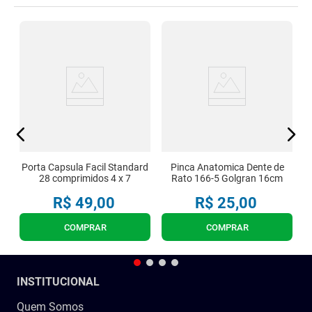
U
Porta Capsula Facil Standard
Pinca Anatomica Dente de
28 comprimidos 4 x 7
Rato 166-5 Golgran 16cm
R$
49
,
00
R$
25
,
00
COMPRAR
COMPRAR
INSTITUCIONAL
Quem Somos