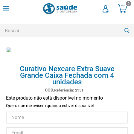
0
Buscar
TERMOS MAIS BUSCADOS
1
º
andadores
Curativo Nexcare Extra Suave
2
º
cadeira rodas
Grande Caixa Fechada com 4
unidades
3
º
meia compressao
Referência
:
2951
4
º
cadeira higienica
Este produto não está disponível no momento
5
º
bota imobilizadora
Quero que me avisem quando estiver disponível
6
º
munique
7
º
muleta