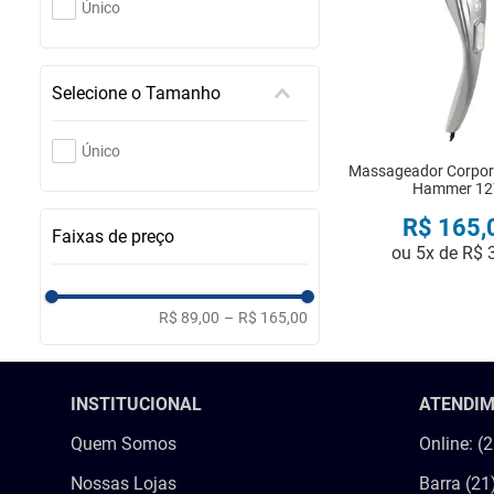
Único
Selecione o Tamanho
Único
Massageador Corpor
Hammer 12
R$
165
,
Faixas de preço
ou
5
x de
R$
COMPRA
R$ 89,00
–
R$ 165,00
INSTITUCIONAL
ATENDI
Quem Somos
Online: (
Nossas Lojas
Barra (21