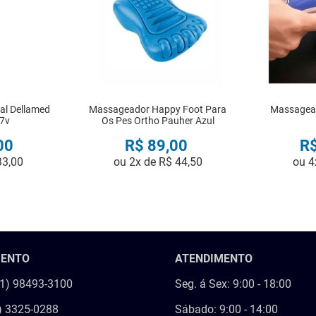
al Dellamed
Massageador Happy Foot Para
Massagead
7v
Os Pes Ortho Pauher Azul
00
R$
89
,
00
R
33
,
00
ou
2
x de
R$
44
,
50
ou
4
R
COMPRAR
MENTO
ATENDIMENTO
21) 98493-3100
Seg. á Sex: 9:00 - 18:00
) 3325-0288
Sábado: 9:00 - 14:00