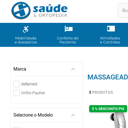
Buscar
TE
1
º
2
º
Mobilidade
Conforto do
Almofadas
e Acessórios
Paciente
e Colchões
3
º
4
º
5
º
Marca
MASSAGEAD
6
º
dellamed
7
º
3
PRODUTOS
Ortho Pauher
8
º
9
º
5 % DESCONTO PIX
Selecione o Modelo
10