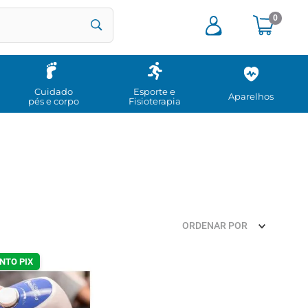
0
Cuidado
Esporte e
Aparelhos
pés e corpo
Fisioterapia
ORDENAR POR
NTO PIX