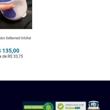
or Dellamed Orbital
$
135
,
00
x de
R$
33
,
75
COMPRAR