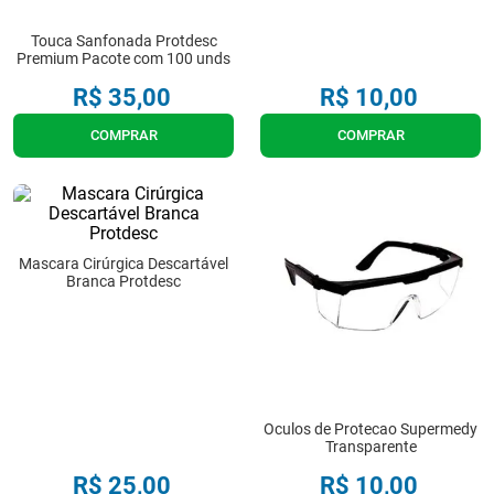
8
º
tipoia
Touca Sanfonada Protdesc
Premium Pacote com 100 unds
9
º
cadeira higienica
R$
35
,
00
R$
10
,
00
10
º
munique
COMPRAR
COMPRAR
Mascara Cirúrgica Descartável
Branca Protdesc
Oculos de Protecao Supermedy
Transparente
R$
25
,
00
R$
10
,
00