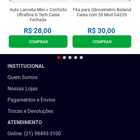
Auto Lanceta Mini + Conforto
Fita para Glicosimetro Bioland
Ultrafina G Tech Caixa
Caixa com 50 Mod G423S
Fechada
R$
28
,
00
R$
30
,
00
COMPRAR
COMPRAR
INSTITUCIONAL
Quem Somos
Nossas Lojas
Pagamentos e Envios
Trocas e Devoluções
ATENDIMENTO
Online: (21) 98493-3100