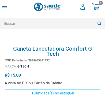
0
Buscar
TERMOS MAIS BUSCADOS
Caneta Lancetadora Comfort G
1
º
cadeira rodas
Tech
2
º
meia compressao
Referência
:
7898639691972
3
º
andadores
MARCA:
G TECH
4
º
imobilizador joelho
R$
15
,
00
5
º
bota imobilizadora
À vista no PIX ou Cartão de Crédito
6
º
cadeira rodas agile
10
unidade(s) no estoque!
7
º
meia antitrombo