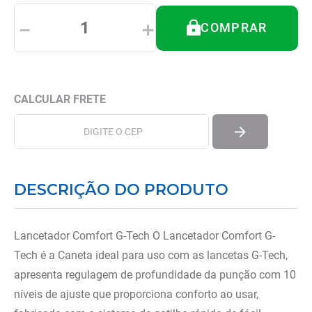
8
º
andador
－
＋
COMPRAR
9
º
tipoia
10
º
cadeira higienica
DESCRIÇÃO DO PRODUTO
Lancetador Comfort G-Tech O Lancetador Comfort G-
Tech é a Caneta ideal para uso com as lancetas G-Tech,
apresenta regulagem de profundidade da punção com 10
níveis de ajuste que proporciona conforto ao usar,