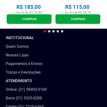
R$
185
,
00
R$
115
,
00
ou
6
x de
R$
30
,
83
ou
3
x de
R$
38
,
33
COMPRAR
COMPRAR
INSTITUCIONAL
Quem Somos
Nossas Lojas
Pagamentos e Envios
Trocas e Devoluções
ATENDIMENTO
Online: (21) 98493-3100
Barra (21) 3325-0288
Catete (21) 2225-6363