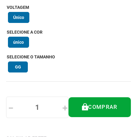
8
º
imobilizador joelho
VOLTAGEM
9
º
almofadas
Único
10
º
ortese polegar punho
SELECIONE A COR
único
SELECIONE O TAMANHO
GG
－
＋
COMPRAR