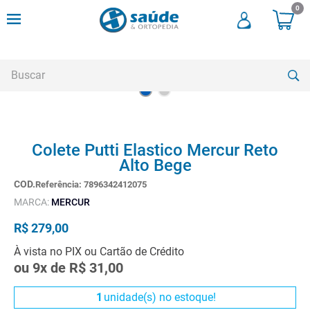
0
Buscar
TERMOS MAIS BUSCADOS
Colete Putti Elastico Mercur Reto
1
º
andadores
Alto Bege
2
º
meia compressao
Referência
:
7896342412075
3
º
cadeira rodas
MARCA:
MERCUR
4
º
cadeira higienica
R$
279
,
00
5
º
munique
À vista no PIX ou Cartão de Crédito
ou
9
x de
R$
31
,
00
6
º
tipoia
7
º
muleta
1
unidade(s) no estoque!