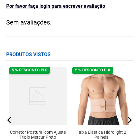
Por favor faça login para escrever avaliação
Sem avaliações.
PRODUTOS VISTOS
5 % DESCONTO PIX
5 % DESCONTO PIX
s
Ef
Corretor Postural com Ajuste
Faixa Elastica Hidrolight 2
Triplo Mercur Preto
Paineis