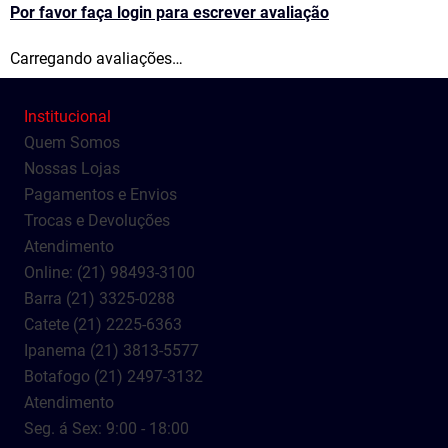
Por favor faça login para escrever avaliação
Carregando avaliações…
Institucional
Quem Somos
Nossas Lojas
Pagamentos e Envios
Trocas e Devoluções
Atendimento
Online: (21) 98493-3100
Barra (21) 3325-0288
Catete (21) 2225-6363
Ipanema (21) 3813-5577
Botafogo (21) 2497-3132
Atendimento
Seg. á Sex: 9:00 - 18:00