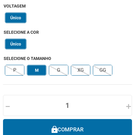
VOLTAGEM
Único
SELECIONE A COR
Único
SELECIONE O TAMANHO
P
G
XG
GG
M
－
＋
COMPRAR