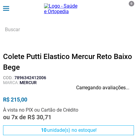
0
Colete Putti Elastico Mercur Reto Baixo
Bege
:
7896342412006
MARCA:
MERCUR
Carregando avaliações...
R$
215
,
00
À vista no PIX ou Cartão de Crédito
ou
7
x de
R$
30
,
71
10
unidade(s) no estoque!