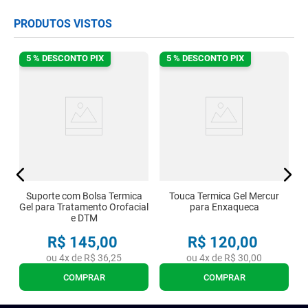
PRODUTOS VISTOS
5 % DESCONTO PIX
5 % DESCONTO PIX
P
Suporte com Bolsa Termica
Touca Termica Gel Mercur
Gel para Tratamento Orofacial
para Enxaqueca
e DTM
R$
145
,
00
R$
120
,
00
ou
4
x de
R$
36
,
25
ou
4
x de
R$
30
,
00
COMPRAR
COMPRAR