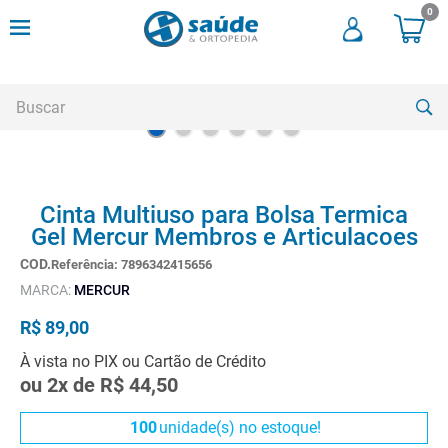
0
Buscar
TERMOS MAIS BUSCADOS
Cinta Multiuso para Bolsa Termica
1
º
andadores
Gel Mercur Membros e Articulacoes
2
º
meia compressao
Referência
:
7896342415656
3
º
cadeira rodas
MARCA:
MERCUR
4
º
cadeira higienica
R$
89
,
00
5
º
tipoia
À vista no PIX ou Cartão de Crédito
ou
2
x de
R$
44
,
50
6
º
muleta
7
º
munique
100
unidade(s) no estoque!