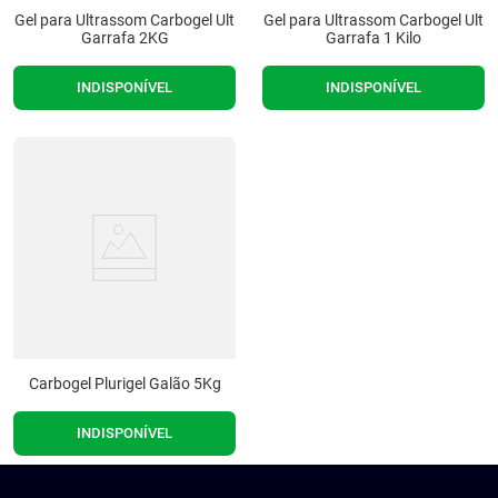
Gel para Ultrassom Carbogel Ult
Gel para Ultrassom Carbogel Ult
9
º
cadeira higienica
Garrafa 2KG
Garrafa 1 Kilo
10
º
munique
INDISPONÍVEL
INDISPONÍVEL
Carbogel Plurigel Galão 5Kg
INDISPONÍVEL