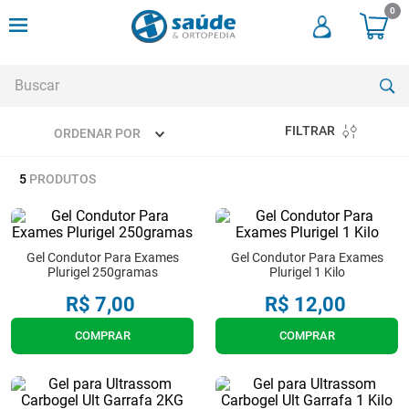
0
Buscar
FILTRAR
ORDENAR POR
TERMOS MAIS BUSCADOS
5
PRODUTOS
1
º
andadores
2
º
meia compressao
3
º
cadeira rodas
Gel Condutor Para Exames
Gel Condutor Para Exames
Plurigel 250gramas
Plurigel 1 Kilo
4
º
bota imobilizadora
R$
7
,
00
R$
12
,
00
5
º
andador
COMPRAR
COMPRAR
6
º
imobilizador joelho
7
º
cadeira rodas agile
8
º
tipoia