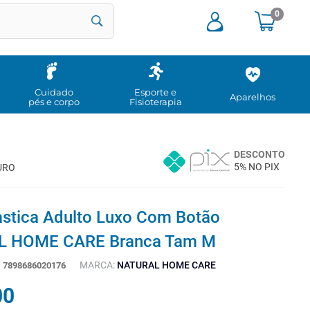
0
Cuidado
Esporte e
Aparelhos
pés e corpo
Fisioterapia
M
DESCONTO
5% NO PIX
URO
astica Adulto Luxo Com Botão
 HOME CARE Branca Tam M
MARCA:
NATURAL HOME CARE
:
7898686020176
00