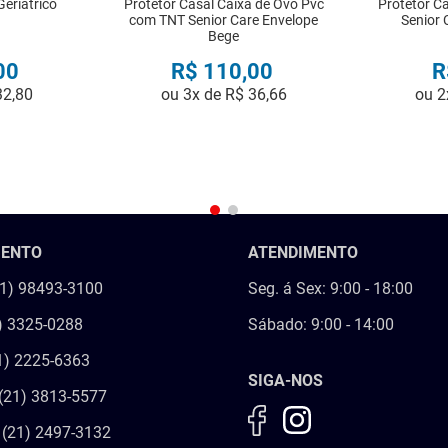
eriatrico
Protetor Casal Caixa de Ovo Pvc
Protetor C
com TNT Senior Care Envelope
Senior 
Bege
00
R$
110
,
00
R
32
,
80
ou
3
x de
R$
36
,
66
ou
2
R
COMPRAR
MENTO
ATENDIMENTO
21) 98493-3100
Seg. á Sex: 9:00 - 18:00
) 3325-0288
Sábado: 9:00 - 14:00
1) 2225-6363
SIGA-NOS
(21) 3813-5577
 (21) 2497-3132