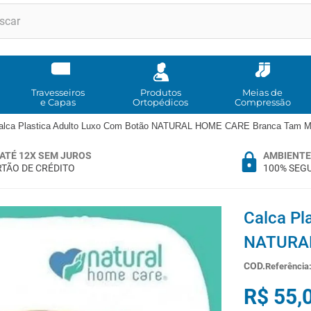
RMOS MAIS BUSCADOS
andadores
meia compressao
Travesseiros
Produtos
Meias de
e Capas
Ortopédicos
Compressão
cadeira rodas
alca Plastica Adulto Luxo Com Botão NATURAL HOME CARE Branca Tam 
bota imobilizadora
ATÉ 12X SEM JUROS
AMBIENTE
andador
TÃO DE CRÉDITO
100% SEG
imobilizador joelho
cadeira rodas agile
Calca Pl
tipoia
NATURAL
cadeira higienica
Referência
º
munique
R$
55
,