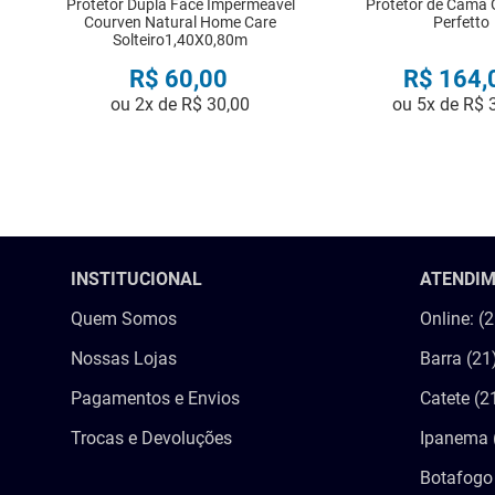
Protetor Dupla Face Impermeavel
Protetor de Cama G
Courven Natural Home Care
Perfetto
Solteiro1,40X0,80m
R$
60
,
00
R$
164
,
ou
2
x de
R$
30
,
00
ou
5
x de
R$
COMPRAR
COMPRA
INSTITUCIONAL
ATENDI
Quem Somos
Online: (
Nossas Lojas
Barra (21
Pagamentos e Envios
Catete (2
Trocas e Devoluções
Ipanema 
Botafogo