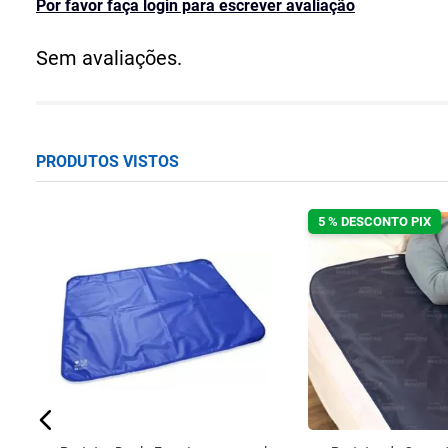
Por favor faça login para escrever avaliação
Sem avaliações.
PRODUTOS VISTOS
5 % DESCONTO PIX
t