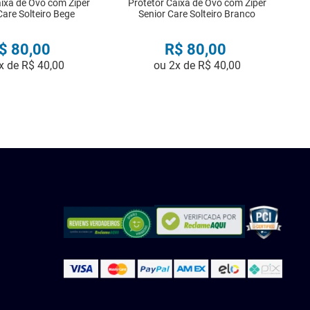
aixa de Ovo com Ziper
Protetor Caixa de Ovo com Ziper
Care Solteiro Bege
Senior Care Solteiro Branco
$
80
,
00
R$
80
,
00
x de
R$
40
,
00
ou
2
x de
R$
40
,
00
COMPRAR
COMPRAR