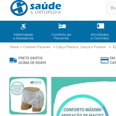
Buscar
TE
1
º
2
º
Mobilidade
Conforto do
Almofadas
e Acessórios
Paciente
e Colchões
3
º
Conforto Paciente
Calça Plástica, Lençol e Protetor
C
4
º
FRETE GRÁTIS
EM 
5
º
ACIMA DE R$499
CAR
6
º
7
º
8
º
9
º
10