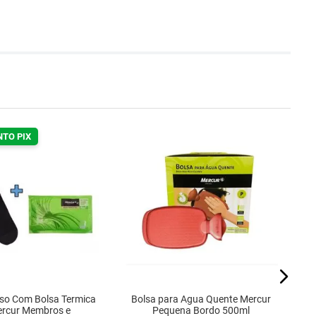
NTO PIX
B
uso Com Bolsa Termica
Bolsa para Agua Quente Mercur
ercur Membros e
Pequena Bordo 500ml