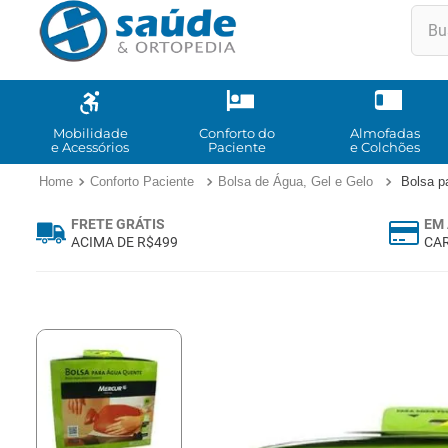
Buscar
TE
1
º
2
º
Mobilidade
Conforto do
Almofadas
e Acessórios
Paciente
e Colchões
3
º
Conforto Paciente
Bolsa de Água, Gel e Gelo
Bolsa p
4
º
FRETE GRÁTIS
EM 
5
º
ACIMA DE R$499
CAR
6
º
7
º
8
º
9
º
10