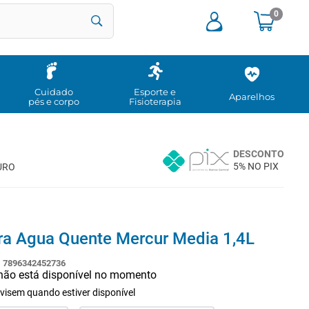
0
Cuidado
Esporte e
Aparelhos
pés e corpo
Fisioterapia
DESCONTO
5% NO PIX
URO
ra Agua Quente Mercur Media 1,4L
:
7896342452736
 não está disponível no momento
visem quando estiver disponível