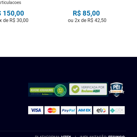
rticulacoes
$
150
,
00
R$
85
,
00
x de
R$
30
,
00
ou
2
x de
R$
42
,
50
COMPRAR
COMPRAR