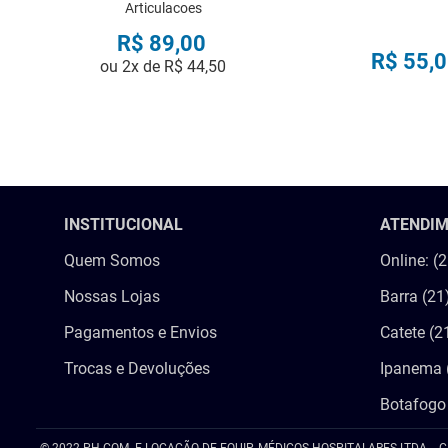
Articulacoes
R$
89
,
00
R$
55
,
0
ou
2
x de
R$
44
,
50
COMPRAR
COMPRA
INSTITUCIONAL
ATENDI
Quem Somos
Online: (
Nossas Lojas
Barra (21
Pagamentos e Envios
Catete (2
Trocas e Devoluções
Ipanema 
Botafogo