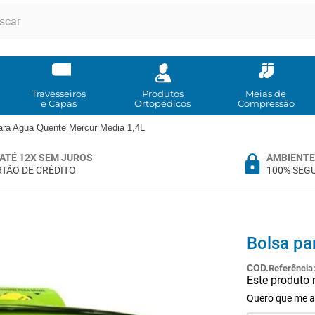
RMOS MAIS BUSCADOS
andadores
meia compressao
Travesseiros
Produtos
Meias de
e Capas
Ortopédicos
Compressão
cadeira rodas
ara Agua Quente Mercur Media 1,4L
cadeira higienica
ATÉ 12X SEM JUROS
AMBIENTE
munique
TÃO DE CRÉDITO
100% SEG
tipoia
muleta
imobilizador joelho
Bolsa pa
almofadas
Referência
Este produto
º
ortese polegar punho
Quero que me a